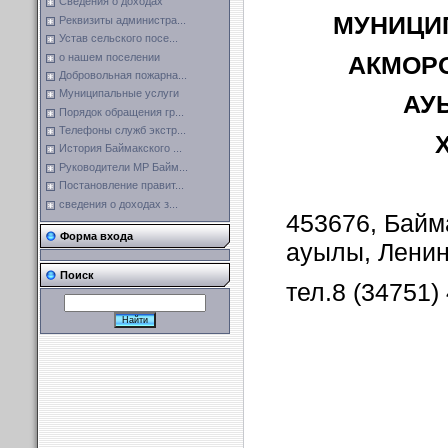
Сведения о доходах
МУНИЦИ
Реквизиты администра...
Устав сельского посе...
о нашем поселении
АКМОР
Добровольная пожарна...
Муниципальные услуги
АУ
Порядок обращения гр...
Телефоны служб экстр...
История Баймакского ...
Руководители МР Байм...
Постановление правит...
сведения о доходах з...
453676, Байм
Форма входа
ауылы, Ленин
Поиск
тел.8 (34751)