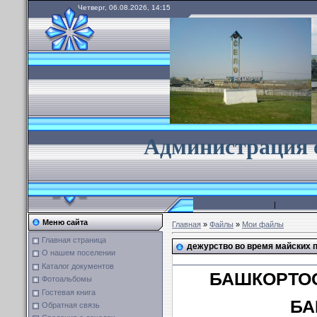
Четверг, 06.08.2026, 14:15
А
дминистрация 
Главная
|
Каталог ф
Меню сайта
Главная
»
Файлы
»
Мои файлы
Главная страница
дежурство во время майских 
О нашем поселении
Каталог документов
БАШКОРТО
Фотоальбомы
Гостевая книга
БА
Обратная связь