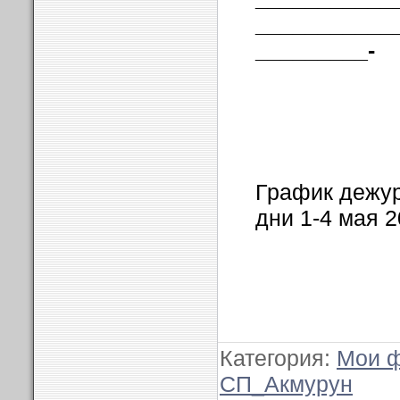
___________
_________-
График дежур
дни 1-4 мая 2
Категория
:
Мои 
СП_Акмурун