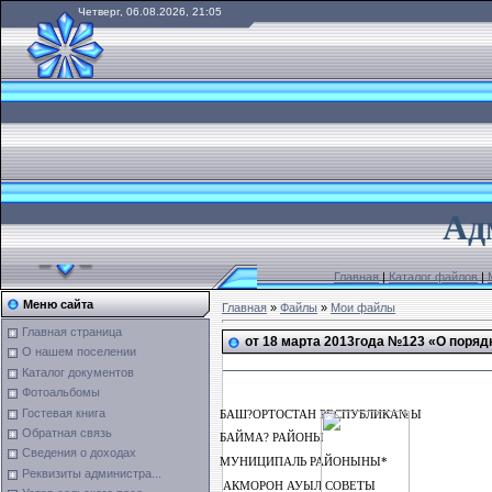
Четверг, 06.08.2026, 21:05
А
д
Главная
|
Каталог файлов
|
Меню сайта
Главная
»
Файлы
»
Мои файлы
Главная страница
от 18 марта 2013года №123 «О поряд
О нашем поселении
Каталог документов
Фотоальбомы
Гостевая книга
БАШ
?ОРТОСТАН РЕСПУБЛИКА№Ы
Обратная связь
БАЙМА?
РАЙОНЫ
Сведения о доходах
МУНИЦИПАЛЬ РАЙОНЫНЫ*
Реквизиты администра...
АКМОРОН АУЫЛ СОВЕТЫ