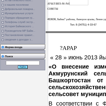
Устав сельского посе...
АУЫЛ БИЛ
»М»№Е
о нашем поселении
Добровольная пожарна...
СОВЕТЫ
Муниципальные услуги
Порядок обращения гр...
453636,
Байма7 районы, Акморон ауылы, Ленин у
Телефоны служб экстр...
Тел. 8 (34751) 4-33-67
История Баймакского ...
Руководители МР Байм...
Постановление правит...
сведения о доходах з...
?АРА
Форма входа
« 28 » июнь 2
Поиск
«О внесение изм
Акмурунский сел
Башкортостан о
сельскохозяйстве
сельсовет муницип
В соответствии с