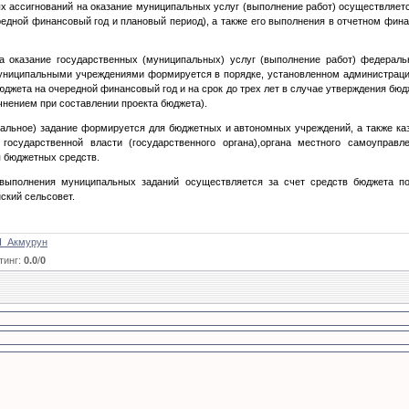
х ассигнований на оказание муниципальных услуг (выполнение работ) осуществляет
редной финансовый год и плановый период), а также его выполнения в отчетном фи
а оказание государственных (муниципальных) услуг (выполнение работ) федерал
униципальными учреждениями формируется в порядке, установленном администрацией
бюджета на очередной финансовый год и на срок до трех лет в случае утверждения бю
нением при составлении проекта бюджета).
альное) задание формируется для бюджетных и автономных учреждений, а также ка
государственной власти (государственного органа),органа местного самоуправ
я бюджетных средств.
выполнения муниципальных заданий осуществляется за счет средств бюджета по
ский сельсовет.
_Акмурун
тинг
:
0.0
/
0