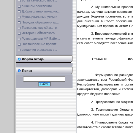
Устав сельского посе...
о нашем поселении
2. Муниципальные правов
Добровольная пожарна...
налогах, муниципальные правовые
доходов бюджета поселения, вступ
Муниципальные услуги
дня внесения в Совет поселения
Порядок обращения гр...
муниципальным правовым актом Со
Телефоны служб экстр...
История Баймакского ...
3. Внесение изменений в 
в силу в течение текущего финансо
Руководители МР Байм...
сельсовет о бюджете поселения Акм
Постановление правит...
сведения о доходах з...
Статья 10.
Фо
Форма входа
Поиск
1. Формирование расходо
законодательством Российской Фе
Республики Башкортостан и орган
Башкортостан, договорам и согла
средств бюджета поселения.
2. Предоставление бюджет
3. Планирование бюджетн
(должностным лицом) администраци
4. Планирование бюджетн
обязательств в соответствии с пол