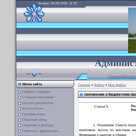
Четверг, 06.08.2026, 11:55
А
дминист
Главная
|
Каталог
Меню сайта
Главная
»
Файлы
»
Мои файлы
Главная страница
положение о бюджетном пр
О нашем поселении
Каталог документов
По
Статья 9.
Фотоальбомы
бю
Гостевая книга
Обратная связь
1. Решением Совета посел
Сведения о доходах
налоговые льготы по местным на
Реквизиты администра...
Федерации о налогах и сборах.