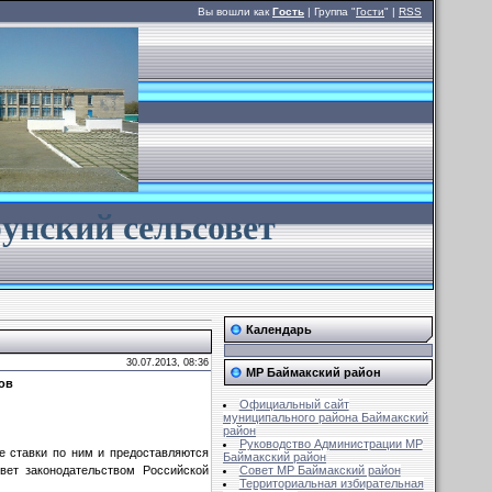
Вы вошли как
Гость
| Группа "
Гости
" |
RSS
унский сельсовет
Календарь
30.07.2013, 08:36
МР Баймакский район
ов
Официальный сайт
муниципального района Баймакский
район
Руководство Администрации МР
е ставки по ним и предоставляются
Баймакский район
вет законодательством Российской
Совет MР Баймакский район
Территориальная избирательная