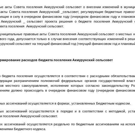
ые акты Совета поселения Акмурунский сельсовет о внесении изменений в муниц
 акты Совета поселения Акмурунский _сельсовет, регулирующие бюджетные правоо
ающие в силу в очередном финансовом году (очередном финансовом году и плановом
 Акмурунский _ сельсовет проекта решения о бюджете поселения Акмурунский с
вета поселения Акмурунский сельсовет.
муниципальные правовые акты Совета поселения Акмурунский сельсовет о местных н
вого года, допускается только в случае внесения соответствующих изменений в ре
урунский сельсовет на текущий финансовый год (текущий финансовом год и плановый
рмирование расходов бюджета поселения Акмурунский сельсовет
в бюджета поселения осуществляется в соответствии с расходными обязательства
дерации разграничением полномочий федеральных органов государственной власти
ов местного самоуправления, исполнение которых согласно законодательству Р
шениям должно происходить в очередном финансовом году (очередном финансовом 
ных ассигнований осуществляется в формах, установленных Бюджетным кодексом.
ых ассигнований осуществляется в порядке и в соответствии с методикой, ус
и поселения Акмурунский сельсовет.
ых ассигнований осуществляется раздельно по бюджетным ассигнованиям на испо
ожениями Бюджетного кодекса.