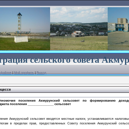
рация сельского совета
Акмур
 файлов
|
Мой профиль
|
Выход
оцессе
лномочия поселения Акмурунский сельсовет по формированию доход
джета поселения _______________ сельсовет
ения Акмурунский сельсовет вводятся местные налоги, устанавливаются налоговы
логам в пределах прав, предоставленных Совету поселения Акмурунский сельсо