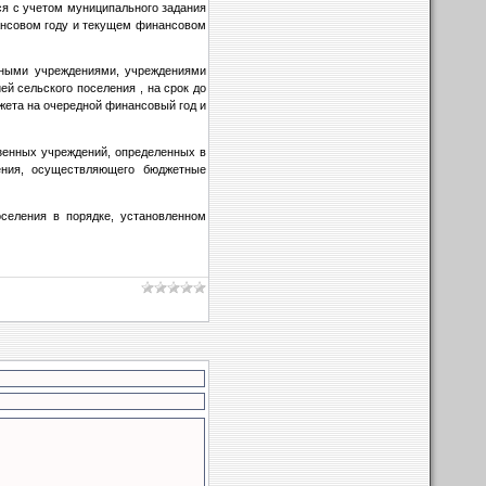
ся с учетом муниципального задания
нансовом году и текущем финансовом
ьными учреждениями, учреждениями
 сельского поселения , на срок до
джета на очередной финансовый год и
зенных учреждений, определенных в
ления, осуществляющего бюджетные
селения в порядке, установленном