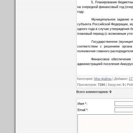
5. Планирование бюджетны
на очередной финансовый год (оче
году.
Муниципальное задание н
субъекта Российской Федерации, м
одного года в случае утверждения 
плановый период (с возможным уточ
Государственное (муницип
соответствии с решением органа 
полномочия главного распорядител
Финансовое обеспечение 
администрацией поселения Акмурун
Категория
:
Мои файлы
|
Добавил
:
СП
Просмотров
:
7184
|
Загрузок
:
0
|
Рей
Всего комментариев
:
0
Имя *:
Email *: