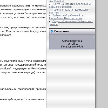
комиссия MР
Центр Занятости Населения МР
ипальные правовые акты о местных
Баймакский район
тношения, приводящие к изменению
Районная газета "Баймакский
Вестник"
 периоде), должны быть приняты до
Баймакский районный суд
ельсовет, в сроки, установленные
Республики Башкортостан
Отдел образования Баймакского
района
алогах, предполагающих вступление
шение Совета поселения Акмурунский
Статистика
 период).
Онлайн всего:
1
Гостей:
1
Пользователей:
0
ми, обусловленными установленным
, органов государственной власти
оссийской Федерации и Республики
году и плановом периоде) за счет
танавливаемой финансовым органом
лнение действующих и принимаемых