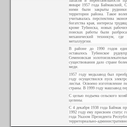
запасов и нерентабельности п
январе 1957 года Баймакский, 
ними были закрыты рудники 
территории района. Такое вол
учитывалась перспектива экон
богатства края, интересы трудя
кроме Тубинска, новых рабочих
поисках работы были разброс
механический техникум, где
металлургии.
В районе до 1990 годов еди
оставалось Тубинское рудоу
Семеновская золотоизвлекатель
существования дало стране боле
меди.
1957 году медьзавод был преоб
году осуществился пуск электр
листья. Освоено изготовление п
страны. В 1999 году машзавод пе
С целью подъема сельского хозя
целины.
С 4 декабря 1938 года Баймак п
1992 году ему присвоен статус г
года Указом Президента Республ
территориально-административн