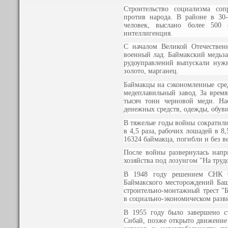
Строительство социализма соп
против народа. В районе в 30
человек, выслано более 500 
интеллигенция.
С началом Великой Отечествен
военный лад. Баймакский медьза
рудоуправлений выпускали нужн
золото, марганец.
Баймакцы на сэкономленные сред
медеплавильный завод. За время
тысяч тонн черновой меди. На
денежных средств, одежды, обуви
В тяжелые годы войны сократили
в 4,5 раза, рабочих лошадей в 8
16324 баймакца, погибли и без в
После войны развернулась напр
хозяйства под лозунгом "На труд
В 1948 году решением СНК С
Баймакского месторождений Ба
строительно-монтажный трест "
в социально-экономическом разв
В 1955 году было завершено с
Сибай, позже открыто движение