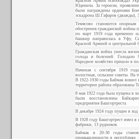
Красной Армии освобождал Укр
Юденича. За героизм, проявлен
были награждены орденами Бое
эскадрона Ш.Гафаров (дважды), 
Темясово становится опорным
обострения гражданской войны п
по март 1919 года временно на
башкир направилась в Уфу, Си
Красной Армией и центральной С
Гражданская война унесла жизн
голода и болезней. Голодало 
Народное хозяйство пришло в по
Начиная с сентября 1919 год
волостные, сельские советы. На 
В 1922-1930 годы Баймак вошел 
территории района образованы Т
8 мая 1922 года была пущена в хо
были восстановлены Байкари
предприятия Башгортреста.
В декабре 1924 году пущен в ход
В 1928 году Башгортрест имел в
фабрики, 13 рудников.
Баймак в 20-30 годы станов
промышленности в республике. З