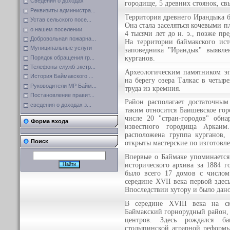
Сведения о доходах
городище, 5 древних стоянок, св
Реквизиты администра...
Территория древнего Ирандыка б
Устав сельского посе...
Она стала заселяться кочевыми п
о нашем поселении
4 тысячи лет до н. э., позже п
Добровольная пожарна...
На территории баймакского ист
Муниципальные услуги
заповедника "Ирандык" выявле
Порядок обращения гр...
курганов.
Телефоны служб экстр...
Археологическим памятником эпо
История Баймакского ...
на берегу озера Талкас в четыр
Руководители МР Байм...
труда из кремния.
Постановление правит...
Район располагает достаточным
сведения о доходах з...
таким относится Баишевское горо
числе 20 "стран-городов" об
Форма входа
известного городища Аркаим
расположена группа курганов, 
Поиск
открыты мастерские по изготовл
Впервые о Баймаке упоминается
исторического архива за 1884 
было всего 17 домов с числом
середине XVII века первой здес
Впоследствии хутору и было дано
В середине XVIII века на с
Баймакский горнорудный район
центров. Здесь рождался ба
столыпинской аграрной реформы,