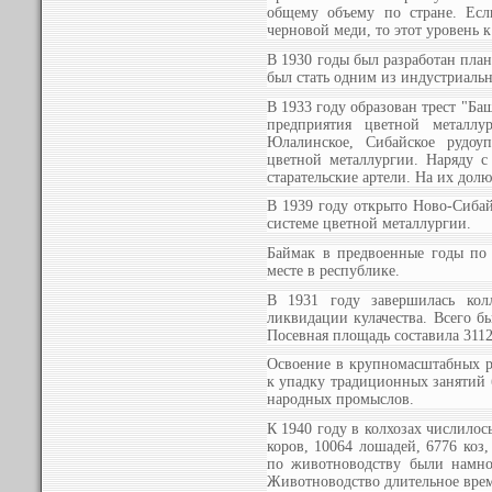
общему объему по стране. Есл
черновой меди, то этот уровень к
В 1930 годы был разработан пла
был стать одним из индустриаль
В 1933 году образован трест "Ба
предприятия цветной металлур
Юлалинское, Сибайское рудоуп
цветной металлургии. Наряду с
старательские артели. На их дол
В 1939 году открыто Ново-Сибай
системе цветной металлургии.
Баймак в предвоенные годы по
месте в республике.
В 1931 году завершилась колл
ликвидации кулачества. Всего б
Посевная площадь составила
3112
Освоение в крупномасштабных р
к упадку традиционных занятий 
народных промыслов.
К 1940 году в колхозах числилось
коров, 10064 лошадей, 6776 коз,
по животноводству были намно
Животноводство длительное врем