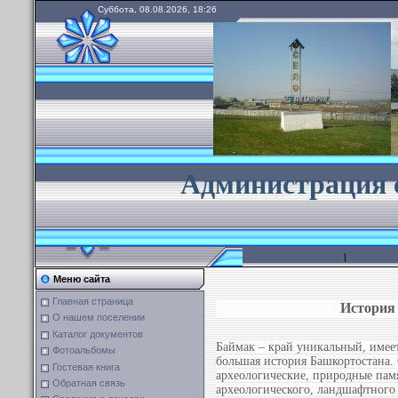
Суббота, 08.08.2026, 18:26
А
дминистрация 
Главная
|
История Б
Меню сайта
Главная страница
История
О нашем поселении
Каталог документов
Баймак – край уникальный, имеет
Фотоальбомы
большая история Башкортостана.
Гостевая книга
археологические, природные пам
Обратная связь
археологического, ланд­шафтног