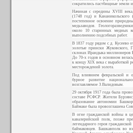
сократились пастбищные земли и 
Начиная с середины XVIII века
(1748 год) и Кананикольского 
постепенное освоение природны
медьзаводов. Геологоразведчи
около 10 старинных медных к
выполнению подсобных работ.
В 1837 году рядом с д. Кусеево
золотые прииски Жуковского, 
склонах Ирандыка миллионеров Р
До 70-х годов в основном велас
к концу XIX века с выработкой р
месторождений золота.
Под влиянием февральской и о
бурное развитие национальн
возглавляемое З.Валидовым.
29 октября 1917 года была пров
составе РСФСР. Жители Бурзянс
образование автономии Башкор
Баймаке была провозглашена Сове
В огне гражданской войны в ц
кавалерийский полк, позже пр
легендарного героя гражданской
баймаковцев. Башкавполк во в