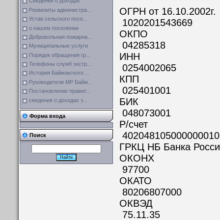
Сведения о доходах
ОГРН от 1
Реквизиты администра...
Устав сельского посе...
1020201543669
о нашем поселении
О
Добровольная пожарна...
04285318
Муниципальные услуги
И
Порядок обращения гр...
Телефоны служб экстр...
0254002065
История Баймакского ...
К
Руководители МР Байм...
025401001
Постановление правит...
Б
сведения о доходах з...
048073001
Форма входа
Р/
402048105000000010
Поиск
ГРКЦ НБ Банка Росси
ОК
97700
ОК
80206807000
ОК
75.11.35