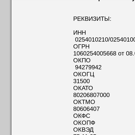
РЕКВИЗИТЫ:
И
0254010210/0254010
О
1060254005668 от 08.
О
94279942
ОК
31500
ОК
80206807000
ОК
80606407
ОКФ
ОКО
ОК