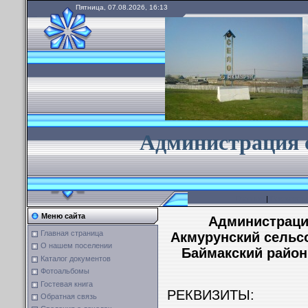
Пятница, 07.08.2026, 16:13
А
дминистрация 
Главная
|
Реквизиты
Меню сайта
Администраци
Главная страница
Акмурунский сельс
О нашем поселении
Баймакский район
Каталог документов
Фотоальбомы
Гостевая книга
РЕКВИЗИТЫ:
Обратная связь