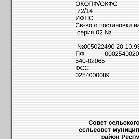
ОКОП
72/14
ИФН
Св-во о пос
серия 02 №
№005022490 20.10.93
ПФ 0002
540-02065
Ф
0254000089
Совет сельског
сельсовет муницип
район Респ