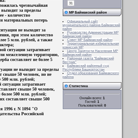
на:
31
 сложилась чрезвычайная
е выходит за пределы
МР Баймакский район
е - количество
 и материальных потерь
Официальный сайт
муниципального района Баймакский
район
ситуации не выходит за
Руководство Администрации МР
ения, при этом количество
Баймакский район
лее 5 млн. рублей, а также
Совет MР Баймакский район
Территориальная избирательная
актера;
комиссия MР
ой ситуации затрагивает
Центр Занятости Населения МР
 или межселенную территорию,
Баймакский район
Районная газета "Баймакский
рба составляет не более 5
Вестник"
Баймакский районный суд
туации не выходит за пределы
Республики Башкортостан
Отдел образования Баймакского
т свыше 50 человек, но не
района
 500 млн. рублей;
й ситуации затрагивает
Статистика
ставляет свыше 50 человек,
 более 500 млн. рублей;
Онлайн всего:
1
их составляет свыше 500
Гостей:
1
Пользователей:
0
ря
1996 г
. N 1094 "О
ательства Российской