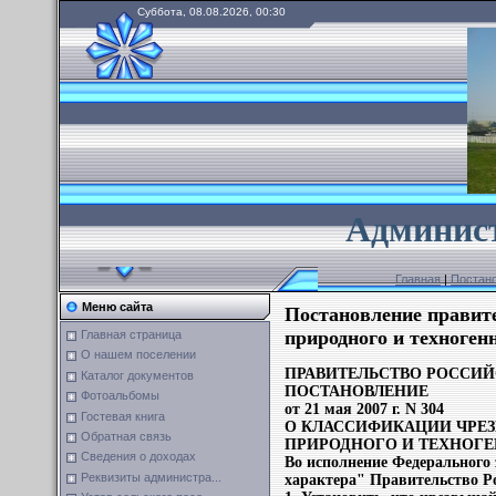
Суббота, 08.08.2026, 00:30
А
дминист
Главная
|
Постано
Меню сайта
Постановление правите
природного и техноген
Главная страница
О нашем поселении
ПРАВИТЕЛЬСТВО РОССИ
Каталог документов
ПОСТАНОВЛЕНИЕ
Фотоальбомы
от 21 мая
2007 г
. N 304
Гостевая книга
О КЛАССИФИКАЦИИ ЧРЕ
Обратная связь
ПРИРОДНОГО И ТЕХНОГЕ
Сведения о доходах
Во исполнение Федерального 
Реквизиты администра...
характера" Правительство Р