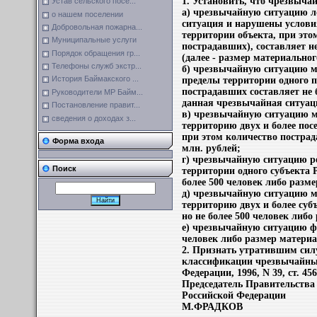
1. Установить, что чрезвыча
Устав сельского посе...
а) чрезвычайную ситуацию ло
о нашем поселении
ситуация и нарушены условия
Добровольная пожарна...
территории объекта, при это
Муниципальные услуги
пострадавших), составляет н
Порядок обращения гр...
(далее - размер материальног
Телефоны служб экстр...
б) чрезвычайную ситуацию му
История Баймакского ...
пределы территории одного п
пострадавших составляет не б
Руководители МР Байм...
данная чрезвычайная ситуаци
Постановление правит...
в) чрезвычайную ситуацию м
сведения о доходах з...
территорию двух и более пос
при этом количество пострад
Форма входа
млн. рублей;
г) чрезвычайную ситуацию ре
Поиск
территории одного субъекта 
более 500 человек либо разме
д) чрезвычайную ситуацию ме
территорию двух и более суб
но не более 500 человек либо
е) чрезвычайную ситуацию фе
человек либо размер материа
2. Признать утратившим сил
классификации чрезвычайных
Федерации, 1996, N 39, ст. 456
Председатель Правительства
Российской Федерации
М.ФРАДКОВ