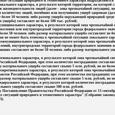
йные ситуации природного и техногенного характера подразделяются 
кального характера, в результате которой территория, на которой
 жизнедеятельности людей (далее - зона чрезвычайной ситуации), н
м количество людей, погибших или получивших ущерб здоровью (дале
е более 10 человек либо размер ущерба окружающей природной среде
о ущерба) составляет не более 100 тыс. рублей;
ниципального характера, в результате которой зона чрезвычайной 
оселения или внутригородской территории города федерального знач
олее 50 человек либо размер материального ущерба составляет не бо
я не может быть отнесена к чрезвычайной ситуации локального хар
ежмуниципального характера, в результате которой зона чрезвычайн
елений, внутригородских территорий города федерального значения
авших составляет не более 50 человек либо размер материального уще
гионального характера, в результате которой зона чрезвычайной си
Российской Федерации, при этом количество пострадавших составляе
р материального ущерба составляет свыше 5 млн. рублей, но не более
жрегионального характера, в результате которой зона чрезвычайно
ъектов Российской Федерации, при этом количество пострадавших со
 размер материального ущерба составляет свыше 5 млн. рублей, но не
дерального характера, в результате которой количество пострадавш
льного ущерба составляет свыше 500 млн. рублей.
у Постановление Правительства Российской Федерации от 13 сентяб
 ситуаций природного и техногенного характера" (Собрание законод
3).