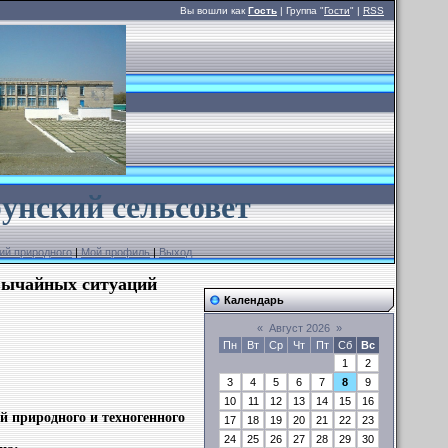
Вы вошли как
Гость
| Группа "
Гости
" |
RSS
унский сельсовет
ий природного
|
Мой профиль
|
Выход
звычайных ситуаций
Календарь
«
Август 2026
»
Пн
Вт
Ср
Чт
Пт
Сб
Вс
1
2
3
4
5
6
7
8
9
10
11
12
13
14
15
16
й природного и техногенного
17
18
19
20
21
22
23
24
25
26
27
28
29
30