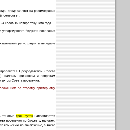
года, представляет на рассмотрение
ий сельсовет
.
24 часов 15 ноября текущего года.
и утвержденного бюджета поселения
зательной регистрации и передаче
аправляется Председателем Совета
), налогам, финансам и вопросам
м актом Совета поселения.
Положением по второму примерному
 в течение
трех суток
направляется
та поселения по бюджету, налогам,
ую комиссию на заключение, а также