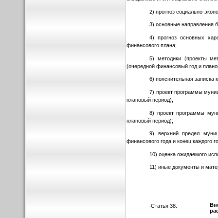
2) прогноз социально-экон
3) основные направления 
4) прогноз основных хар
финансового плана;
5) методики (проекты м
(очередной финансовый год и плано
6) пояснительная записка 
7) проект программы муни
плановый период);
8) проект программы мун
плановый период);
9) верхний предел муниц
финансового года и конец каждого г
10) оценка ожидаемого ис
11) иные документы и мат
Вн
Статья 38.
ра