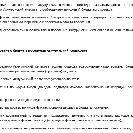
вый план поселения Акмурунский сельсовет ежегодно разрабатывается по ф
ия Акмурунский ельсовет с соблюдением положений Бюджетного кодекса.
финансового плана поселения Акмурунский сельсовет утверждается главой адм
т поселения одновременно с проектом бюджета поселения.
еднесрочного финансового плана поселения Акмурунский сельсовет и основных пока
шение о бюджете поселения Акмурунский сельсовет
оселения Акмурунский сельсовет должны содержаться основные характеристики бюдж
ий объем расходов, дефицит (профицит) бюджета.
селения Акмурунский сельсовет устанавливаются:
ения по кодам видов доходов, подвидов доходов, классификации операций сект
нистраторов доходов бюджета поселения;
нистраторов источников финансирования дефицита бюджета поселения;
ных ассигнований по разделам, подразделам, целевым статьям и видам расходов 
на очередной финансовый год (очередной финансовый год и плановый период);
 ассигнований, направляемых на исполнение публичных нормативных обязательств;