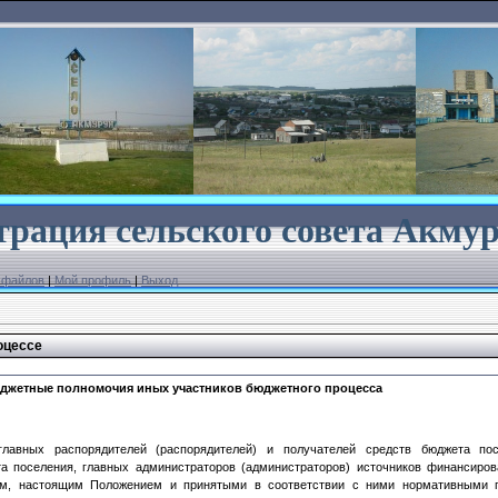
рация сельского совета
Акмур
 файлов
|
Мой профиль
|
Выход
оцессе
джетные полномочия иных участников бюджетного процесса
лавных распорядителей (распорядителей) и получателей средств бюджета пос
та поселения, главных администраторов (администраторов) источников финансиро
м, настоящим Положением и принятыми в соответствии с ними нормативными 