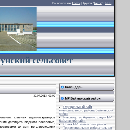
Вы вошли как
Гость
| Группа "
Гости
" |
RSS
унский сельсовет
Календарь
30.07.2013, 09:00
МР Баймакский район
Официальный сайт
муниципального района Баймакский
район
еления, главных администраторов
Руководство Администрации МР
Баймакский район
вания дефицита бюджета поселения,
Совет MР Баймакский район
правовыми актами, регулирующими
Территориальная избирательная