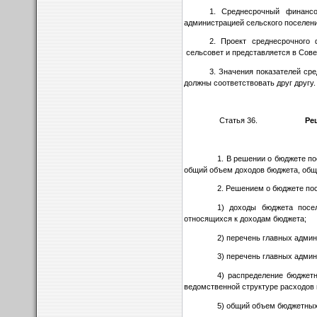
1. Среднесрочный финансо
администрацией сельского поселен
2. Проект среднесрочного 
сельсовет и представляется в Сове
3. Значения показателей ср
должны соответствовать друг другу.
Статья 36.
Ре
1. В решении о бюджете п
общий объем доходов бюджета, общ
2. Решением о бюджете по
1) доходы бюджета посел
относящихся к доходам бюджета;
2) перечень главных адми
3) перечень главных адми
4) распределение бюджет
ведомственной структуре расходов 
5) общий объем бюджетных