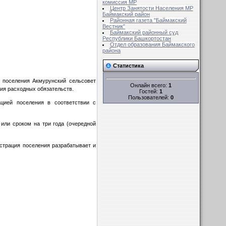
комиссия MР
Центр Занятости Населения МР
Баймакский район
Районная газета "Баймакский
Вестник"
Баймакский районный суд
Республики Башкортостан
Отдел образования Баймакского
района
Статистика
я поселения Акмурунский сельсовет
Онлайн всего:
1
ия расходных обязательств.
Гостей:
1
Пользователей:
0
цией поселения в соответствии с
или сроком на три года (очередной
страция поселения разрабатывает и