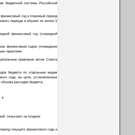
ам бюджетной системы Российской
 финансовый год и плановый период
нового периода в объеме не менее 5
редной финансовый год (очередной
дным финансовым годом (очередным
ным гарантиям
иципальным правовым актом Совета
одов бюджета по отдельным видам
ого года, на цели, установленные
о объема расходов бюджета.
 с
кий сельсовет не позднее
период текущего финансового года и