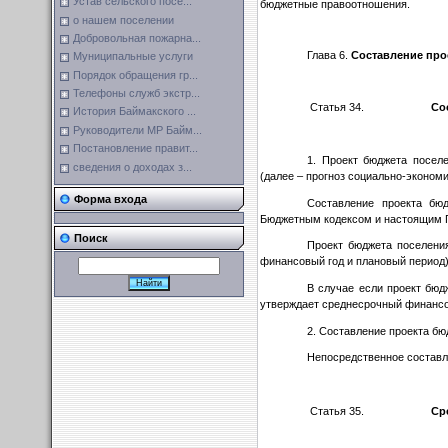
Устав сельского посе...
бюджетные правоотношения.
о нашем поселении
Добровольная пожарна...
Глава 6.
Составление про
Муниципальные услуги
Порядок обращения гр...
Телефоны служб экстр...
Статья 34.
Со
История Баймакского ...
Руководители МР Байм...
Постановление правит...
1. Проект бюджета поселе
сведения о доходах з...
(далее – прогноз социально-эконом
Форма входа
Составление проекта бю
Бюджетным кодексом и настоящим 
Поиск
Проект бюджета поселения
финансовый год и плановый период)
В случае если проект бюд
утверждает среднесрочный финансо
2. Составление проекта бю
Непосредственное составл
Статья 35.
Ср