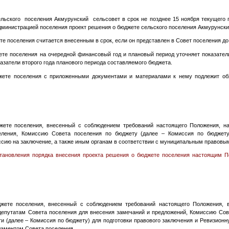
ельского поселения Акмурунский сельсовет в срок не позднее 15 ноября текущего 
дминистрацией поселения проект решения о бюджете сельского поселения Акмурунск
те поселения считается внесенным в срок, если он представлен в Совет поселения до 
ете поселения на очередной финансовый год и плановый период уточняет показател
азатели второго года планового периода составляемого бюджета.
жете поселения с приложенными документами и материалами к нему подлежит обя
жете поселения, внесенный с соблюдением требований настоящего Положения, н
еления, Комиссию Совета поселения по бюджету (далее – Комиссия по бюджету
сию на заключение, а также иным органам в соответствии с муниципальным правовы
становления порядка внесения проекта решения о бюджете поселения настоящим 
т
джете поселения, внесенный с соблюдением требований настоящего Положения,
епутатам Совета поселения для внесения замечаний и предложений, Комиссию Сове
 (далее – Комиссия по бюджету) для подготовки правового заключения и Ревизионн
ламентом Совета поселения.