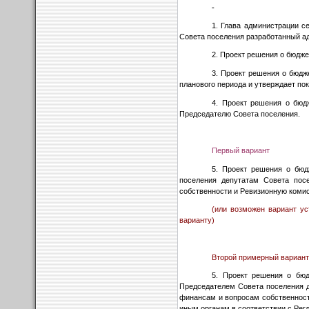
1. Глава администрации с
Совета поселения разработанный а
2. Проект решения о бюдже
3. Проект решения о бюдж
планового периода и утверждает пок
4. Проект решения о бюд
Председателю Совета поселения.
Первый вариант
5. Проект решения о бюд
поселения депутатам Совета пос
собственности и Ревизионную комис
(или возможен вариант у
варианту)
Второй примерный вариан
5. Проект решения о бю
Председателем Совета поселения д
финансам и вопросам собственности
иным органам в соответствии с Рег