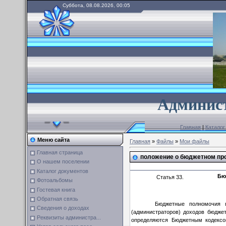
Суббота, 08.08.2026, 00:05
А
дминист
Главная
|
Каталог
Меню сайта
Главная
»
Файлы
»
Мои файлы
Главная страница
положение о бюджетном пр
О нашем поселении
Каталог документов
Бю
Статья 33.
Фотоальбомы
Гостевая книга
Обратная связь
Бюджетные полномочия г
Сведения о доходах
(администраторов) доходов бюдже
Реквизиты администра...
определяются Бюджетным кодексо