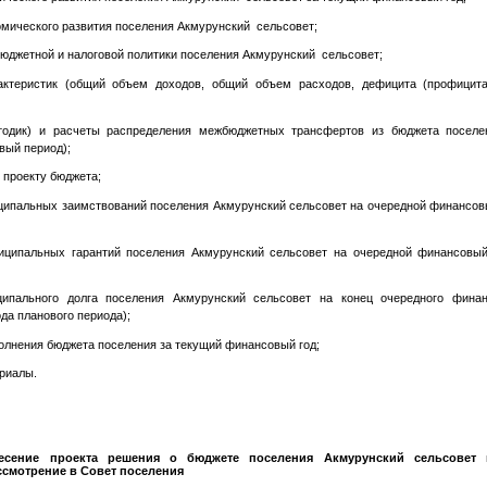
омического развития поселения Акмурунский сельсовет;
бюджетной и налоговой политики поселения Акмурунский сельсовет;
актеристик (общий объем доходов, общий объем расходов, дефицита (профицита
етодик) и расчеты распределения межбюджетных трансфертов из бюджета поселе
вый период);
к проекту бюджета;
ципальных заимствований поселения Акмурунский сельсовет на очередной финансовы
иципальных гарантий поселения Акмурунский сельсовет на очередной финансовый
ипального долга поселения Акмурунский сельсовет на конец очередного финан
ода планового периода);
полнения бюджета поселения за текущий финансовый год;
ериалы.
есение проекта решения о бюджете поселения Акмурунский сельсовет 
ссмотрение в Совет поселения