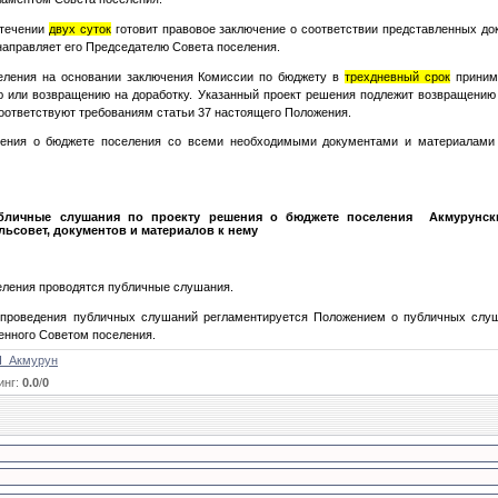
 течении
двух суток
готовит правовое заключение о соответствии представленных до
направляет его Председателю Совета поселения.
еления на основании заключения Комиссии по бюджету в
трехдневный срок
принима
 или возвращению на доработку. Указанный проект решения подлежит возвращению 
оответствуют требованиям статьи 37 настоящего Положения.
шения о бюджете поселения со всеми необходимыми документами и материалами 
бличные слушания по проекту решения о бюджете поселения Акмурунск
льсовет, документов и материалов к нему
селения проводятся публичные слушания.
и проведения публичных слушаний регламентируется Положением о публичных слу
енного Советом поселения.
_Акмурун
инг
:
0.0
/
0