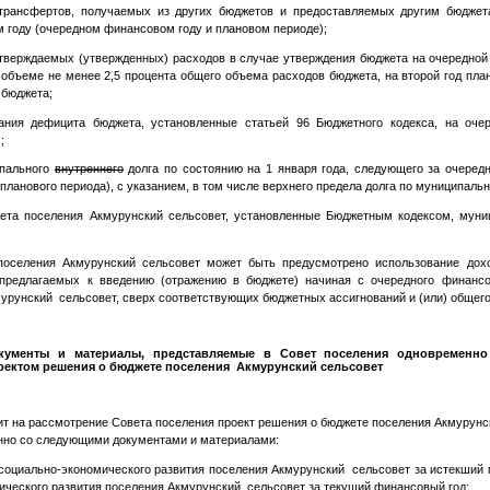
трансфертов, получаемых из других бюджетов и предоставляемых другим бюджет
 году (очередном финансовом году и плановом периоде);
тверждаемых (утвержденных) расходов в случае утверждения бюджета на очередной
 объеме не менее 2,5 процента общего объема расходов бюджета, на второй год пла
 бюджета;
ания дефицита бюджета, установленные статьей 96 Бюджетного кодекса, на оче
;
ипального
внутреннего
долга по состоянию на 1 января года, следующего за очере
ланового периода), с указанием, в том числе верхнего предела долга по муниципаль
жета поселения Акмурунский сельсовет, установленные Бюджетным кодексом, мун
поселения Акмурунский сельсовет может быть предусмотрено использование дох
 предлагаемых к введению (отражению в бюджете) начиная с очередного финансов
урунский сельсовет, сверх соответствующих бюджетных ассигнований и (или) общег
кументы и материалы, представляемые в Совет поселения одновременно
оектом решения о бюджете поселения Акмурунский сельсовет
ит на рассмотрение Совета поселения проект решения о бюджете поселения Акмурунс
енно со следующими документами и материалами:
 социально-экономического развития поселения Акмурунский сельсовет за истекший 
ического развития поселения Акмурунский сельсовет за текущий финансовый год;