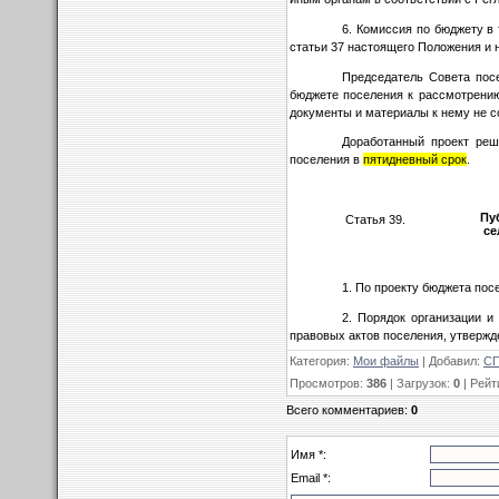
6. Комиссия по бюджету в
статьи 37 настоящего Положения и 
Председатель Совета пос
бюджете поселения к рассмотрению
документы и материалы к нему не с
Доработанный проект ре
поселения в
пятидневный срок
.
Пу
Статья 39.
се
1. По проекту бюджета по
2. Порядок организации 
правовых актов поселения, утвержд
Категория
:
Мои файлы
|
Добавил
:
СП
Просмотров
:
386
|
Загрузок
:
0
|
Рейт
Всего комментариев
:
0
Имя *:
Email *: