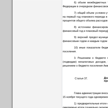
6) объем межбюджетных 
Федерации в очередном финансовом
7) общий объем условно у
на первый год планового периода в
процентов общего объема расходов
8) источники финансиров
финансовый год и плановый период)
9) верхний предел муниц
финансовым годом и каждым годом п
10) иные показатели бюд
поселения.
3. Решением о бюджете 
(подвидам) неналоговых доходов,
решением о бюджете поселения Акм
До
Статья 37.
пр
Глава администрации внос
15 ноября текущего года одноврем
1) предварительные итоги
ожидаемые итоги социально-эконом