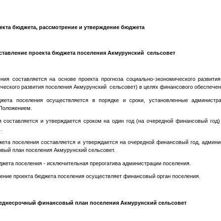
екта бюджета, рассмотрение и утверждение бюджета
ставление проекта бюджета поселения Акмурунский сельсовет
ния составляется на основе проекта прогноза социально-экономического развити
ического развития поселения Акмурунский сельсовет) в целях финансового обеспечен
джета поселения осуществляется в порядке и сроки, установленные администра
Положением.
 составляется и утверждается сроком на один год (на очередной финансовый год) 
.
жета поселения составляется и утверждается на очередной финансовый год, админи
вый план поселения Акмурунский сельсовет.
джета поселения - исключительная прерогатива администрации поселения.
ение проекта бюджета поселения осуществляет финансовый орган поселения.
еднесрочный финансовый план поселения Акмурунский сельсовет