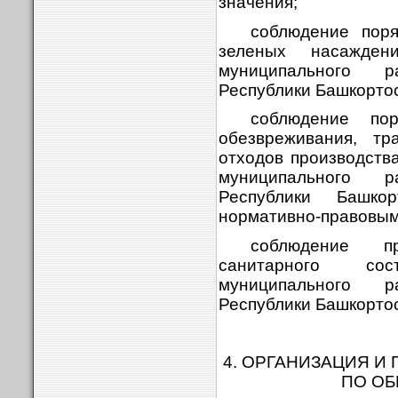
значения;
соблюдение пор
зеленых насажден
муниципального 
Республики Башкорто
соблюдение пор
обезвреживания, тр
отходов производств
муниципального 
Республики Башко
нормативно-правовым
соблюдение п
санитарного со
муниципального 
Республики Башкорто
4. ОРГАНИЗАЦИЯ И
ПО О