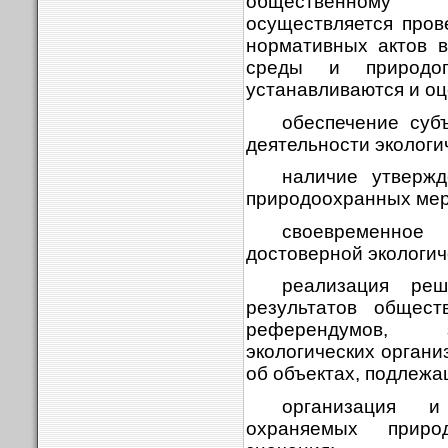
общественному э
осуществляется про
нормативных актов 
среды и природоп
устанавливаются и оц
обеспечение суб
деятельности экологи
наличие утверж
природоохранных мер
своевременное
достоверной экологи
реализация ре
результатов общест
референдумов, 
экологических орган
об объектах, подлежа
организация и
охраняемых приро