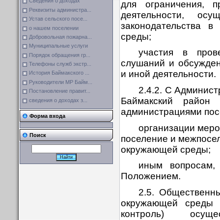
Сведения о доходах
для ограничения, п
Реквизиты администра...
деятельности, ос
Устав сельского посе...
законодательства в
о нашем поселении
среды;
Добровольная пожарна...
Муниципальные услуги
участия в пров
Порядок обращения гр...
слушаний и обсужде
Телефоны служб экстр...
и иной деятельности.
История Баймакского ...
Руководители МР Байм...
2.4.2. С Админис
Постановление правит...
Баймакский район 
сведения о доходах з...
администрациями пос
Форма входа
организации меро
Поиск
поселение и межпосел
окружающей среды;
иным вопросам,
Положением.
2.5. Общественн
окружающей среды (
контроль) осуще