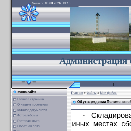
Четверг, 06.08.2026, 13:15
А
дминистрация 
Главная
|
Каталог ф
Меню сайта
Главная
»
Файлы
»
Мои файлы
Главная страница
Об утверждении Положения с
О нашем поселении
Каталог документов
- Складиров
Фотоальбомы
Гостевая книга
иных местах сб
Обратная связь