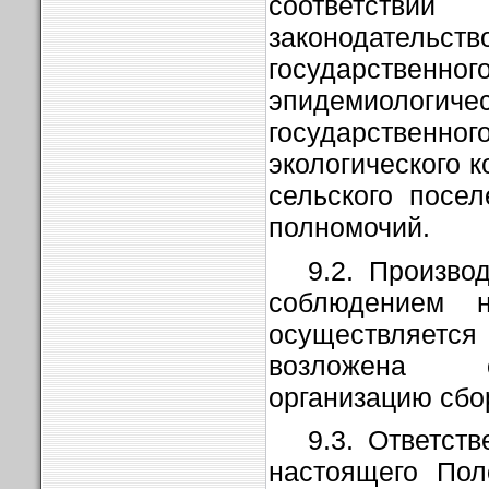
соответств
законодат
государстве
эпидемиолог
государственн
экологического 
сельского посе
полномочий.
9.2. Произво
соблюдением н
осуществляется 
возложена о
организацию сбо
9.3. Ответст
настоящего Пол