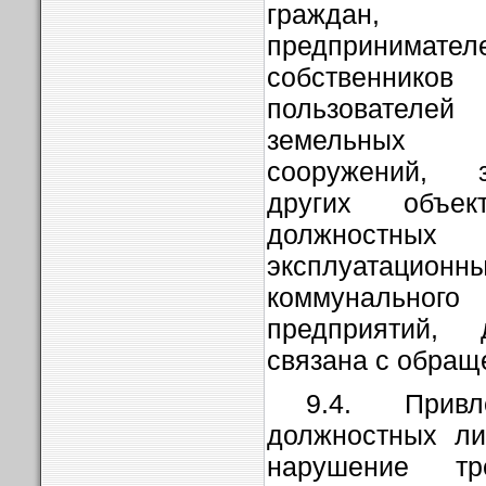
граждан, 
предпринимател
собственни
пользовател
земельных у
сооружений, 
других объе
должностны
эксплуатацион
коммунального
предприятий, 
связана с обращ
9.4. Прив
должностных ли
нарушение тр