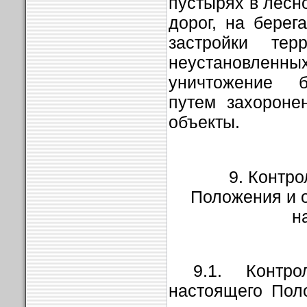
пустырях в лесно
дорог, на берег
застройки те
неустановлен
уничтожение б
путем захороне
объекты.
9. Контр
Положения и о
н
9.1. Контр
настоящего Пол