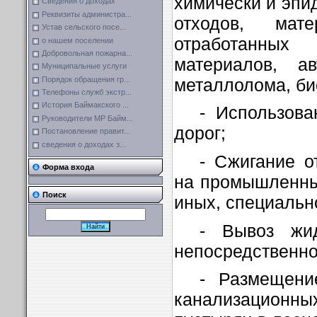
химически и эпи
Сведения о доходах
Реквизиты администра...
отходов, мат
Устав сельского посе...
отработанны
о нашем поселении
Добровольная пожарна...
материалов, ав
Муниципальные услуги
металлолома, би
Порядок обращения гр...
Телефоны служб экстр...
История Баймакского ...
- Использов
Руководители МР Байм...
дорог;
Постановление правит...
сведения о доходах з...
- Сжигание о
Форма входа
на промышленны
Поиск
иных, специальн
- Вывоз жи
непосредственно
- Размещени
канализационн