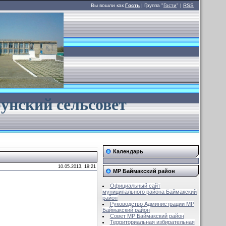
Вы вошли как
Гость
| Группа "
Гости
" |
RSS
унский сельсовет
Календарь
10.05.2013, 19:21
МР Баймакский район
Официальный сайт
муниципального района Баймакский
район
Руководство Администрации МР
Баймакский район
ет
Совет MР Баймакский район
Территориальная избирательная