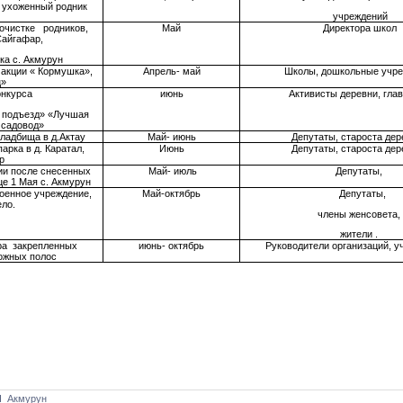
 ухоженный родник
учреждений
 очистке родников,
Май
Директора школ
 Сайгафар,
нка с. Акмурун
акции « Кормушка»,
Апрель- май
Школы, дошкольные учре
ц»
онкурса
июнь
Активисты деревни, гла
 подъезд» «Лучшая
 садовод»
ладбища в д.Актау
Май- июнь
Депутаты, староста дер
арка в д. Каратал,
Июнь
Депутаты, староста дер
р
ии после снесенных
Май- июль
Депутаты,
е 1 Мая с. Акмурун
роенное учреждение,
Май-октябрь
Депутаты,
ело.
члены женсовета,
жители .
ра закрепленных
июнь- октябрь
Руководители организаций, у
ожных полос
_Акмурун