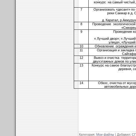
конкурс на самый чистый,
7
Организовать «десант» по
реки Сакмар в д.
д. Каратал, р.Акмуру
8
Проведение экологической 
«Скворе
9
Проведение к
« Лучший двор»; « Лучший
улица», «Лучший
10
Обновление ограждения к
11
Организация и закладка п
Сайгафа
12
Вывоз и очистка территор
двухэтажных домов по улиц
13
Конкурс на самое благоуст
деревня, с
14
Обкос, очистка от мусо
автомобильных дор
Категория
:
Мои файлы
|
Добавил
:
СП