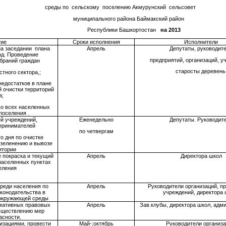
среды по сельскому поселению Акмурунский сельсовет
муниципального района Баймакский район
Республики Башкортостан
на 2013
тие
Сроки исполнения
Исполнители
на заседании плана
Апрель
Депутаты, руководит
од. Проведение
предприятий, организаций, у
браний граждан
старосты деревень
стного сектора,;
недостатков в плане
й очистки территорий
а;
во всех населенных
поселения .
й учреждений,
Еженедельно
Депутаты. Руководит
принимателей
по четвергам
о дня по очистке
зеленению и вывозе
ритории
е покраска и текущий
Апрель
Директора школ
населенных пунктах
еления
реди населения по
Апрель
Руководители организаций, п
конодательства в
учреждений, директора 
 окружающей среды
рмативных правовых
Апрель
Зав.клубы, директора школ, адм
существлению мер
асности.
низациями, провести
Май-;октябрь
Руководители организа