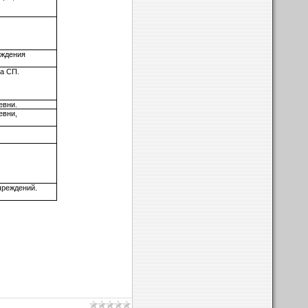
ждения
ва СП.
евни.
евни,
чреждений.