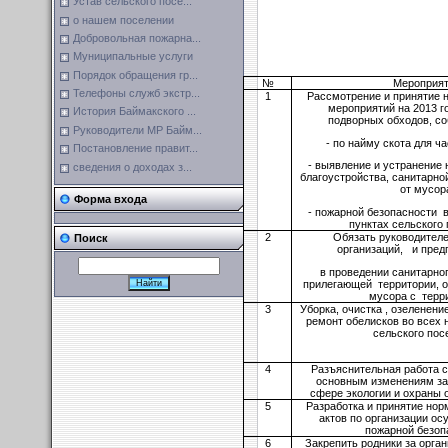
Устав сельского посе...
о нашем поселении
Добровольная пожарна...
Муниципальные услуги
Порядок обращения гр...
№
Мероприя
Телефоны служб экстр...
1
Рассмотрение и принятие 
мероприятий на 2013 г
История Баймакского ...
подворных обходов, со
Руководители МР Байм...
- по найму скота для ча
Постановление правит...
- выявление и устранение 
сведения о доходах з...
благоустройства, санитарно
от мусор
Форма входа
- пожарной безопасности 
пунктах сельского 
2
Обязать руководителе
Поиск
организаций, и пред
в проведении санитарног
прилегающей территории, о
мусора с тер
3
Уборка, очистка , озеленени
ремонт обелисков во всех 
сельского пос
4
Разъяснительная работа с
основным изменениям за
сфере экологии и охраны
5
Разработка и принятие но
актов по организации о
пожарной безоп
6
Закрепить родники за орга