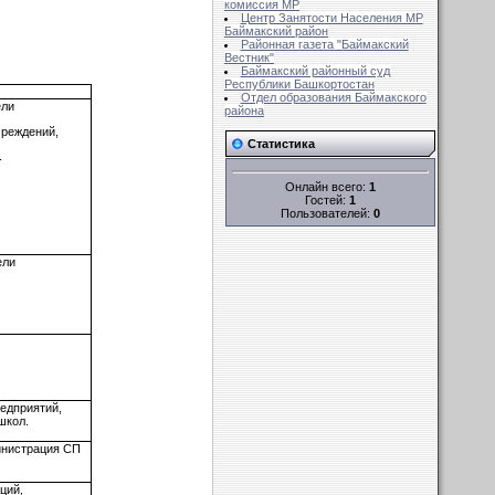
комиссия MР
Центр Занятости Населения МР
Баймакский район
Районная газета "Баймакский
Вестник"
Баймакский районный суд
Республики Башкортостан
Отдел образования Баймакского
ели
района
чреждений,
Статистика
.
Онлайн всего:
1
Гостей:
1
Пользователей:
0
ели
редприятий,
школ.
инистрация СП
ций,