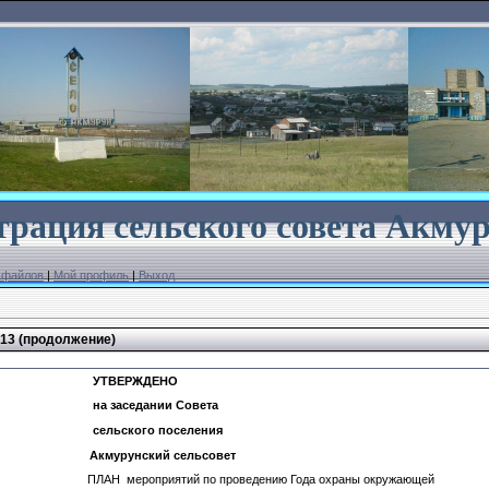
рация сельского совета
Акмур
 файлов
|
Мой профиль
|
Выход
013 (продолжение)
ЖДЕНО
нии Совета
 поселения
унский сельсов
ПЛАН мероприятий по проведению Года охраны окружающей