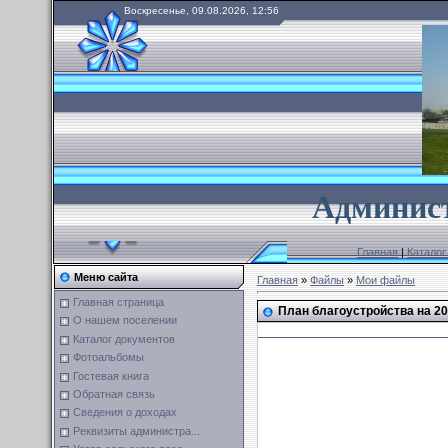
Воскресенье, 09.08.2026, 12:56
А
дминист
Главная
|
Каталог
Меню сайта
Главная
»
Файлы
»
Мои файлы
Главная страница
План благоустройства на 2
О нашем поселении
Каталог документов
УТВЕР
Фотоальбомы
на заседа
Гостевая книга
Обратная связь
сельского
Сведения о доходах
Акмур
Реквизиты администра...