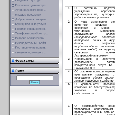
Сведения о доходах
Реквизиты администра...
1
О состоянии подготов
Устав сельского посе...
учреждений образовани
здравоохранения, культур
о нашем поселении
работе в зимних условиях.
Добровольная пожарна...
2
О ходе выполнения ран
Муниципальные услуги
принятого решения 
состоянии и мерах 
Порядок обращения гр...
улучшению медицинско
Телефоны служб экстр...
обслуживания населен
(лекарственного обеспече
История Баймакского ...
ветеранов войны и труд
Руководители МР Байм...
детей, подростко
трудоспособного населени
Постановление правит...
пожилых людей
) на террито
сведения о доходах з...
сельского поселен
Акмурунский сельсовет».
3
Информация о депутатск
Форма входа
деятельности депута
избирательного округа 
Райманова Ф.С.
Поиск
4
Об оказании помощи одино
престарелым гражданам 
проведении уборки урожа
личном подсобном хозяйстве
5
О деятельности постоян
комиссии по благоустройств
экологии и вопрос
собственности
1
О взаимодействии орган
управления образование
правоохранительных органов
работе с семья