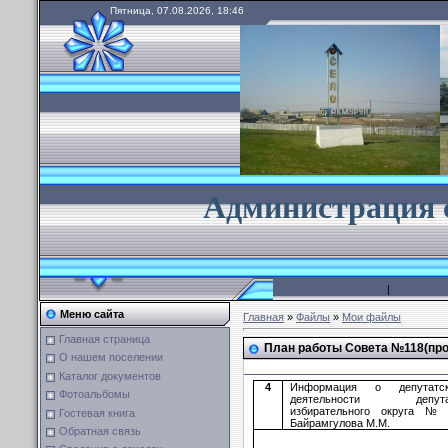
Пятница, 07.08.2026, 18:46
А
дминистрация 
Главная
|
Каталог ф
Меню сайта
Главная
»
Файлы
»
Мои файлы
Главная страница
План работы Совета №118(пр
О нашем поселении
Каталог документов
4
Информация о депутатск
Фотоальбомы
деятельности депута
избирательного округа 
Гостевая книга
Байрамгулова М.М.
Обратная связь