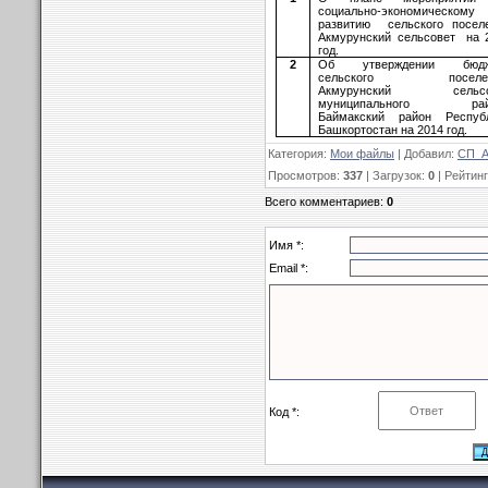
социально-экономическому
развитию сельского посел
Акмурунский сельсовет на 
год.
2
Об утверждении бюдж
сельского поселе
Акмурунский сельсо
муниципального рай
Баймакский район Респуб
Башкортостан на 2014 год.
Категория
:
Мои файлы
|
Добавил
:
СП_А
Просмотров
:
337
|
Загрузок
:
0
|
Рейтинг
Всего комментариев
:
0
Имя *:
Email *:
Код *: