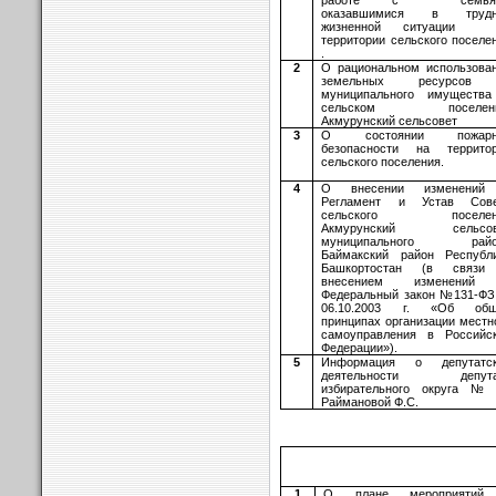
оказавшимися в трудн
жизненной ситуации 
территории сельского поселе
.
2
О рациональном использова
земельных ресурсов
муниципального имуществ
сельском поселен
Акмурунский сельсовет
3
О состоянии пожарн
безопасности на террито
сельского поселения.
4
О внесении изменений
Регламент и Устав Сове
сельского поселен
Акмурунский сельсов
муниципального райо
Баймакский район Республ
Башкортостан (в связи
внесением изменений
Федеральный закон №131-ФЗ
06.10.2003 г. «Об общ
принципах организации местн
самоуправления в Российс
Федерации»).
5
Информация о депутатск
деятельности депута
избирательного округа 
Раймановой Ф.С.
1
О плане мероприятий