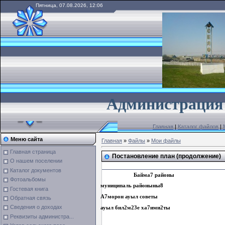
Пятница, 07.08.2026, 12:06
А
дминистрация 
Главная
|
Каталог файлов
|
Меню сайта
Главная
»
Файлы
»
Мои файлы
Главная страница
Постановление план (продолжение)
О нашем поселении
Каталог документов
Байма
7
районы
Фотоальбомы
муниципаль районыны
8
Гостевая книга
А
7
морон ауыл советы
Обратная связь
Сведения о доходах
ауыл бил
2
м
23
е ха
7
ими
2
ты
Реквизиты администра...