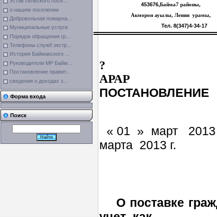
Устав сельского посе...
453676,
Байма
7
районы,
о нашем поселении
Акморон ауылы, Ленин урамы,
Добровольная пожарна...
Тел. 8(347)4-34-17
Муниципальные услуги
Порядок обращения гр...
Телефоны служб экстр...
История Баймакского ...
?
Руководители МР Байм...
Постановление правит...
А
сведения о доходах з...
ПОСТАНОВЛЕНИЕ
Форма входа
Поиск
« 01 » мар
марта
2013 г
.
О поставке гражд
учет как