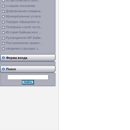
Устав сельского посе...
о нашем поселении
Добровольная пожарна...
Муниципальные услуги
Порядок обращения гр...
Телефоны служб экстр...
История Баймакского ...
Руководители МР Байм...
Постановление правит...
сведения о доходах з...
Форма входа
Поиск