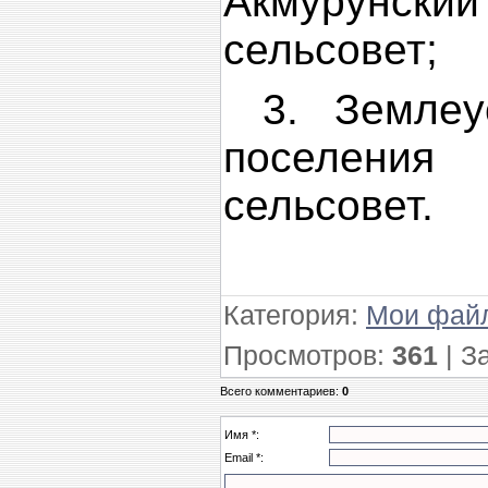
Акмурунс
сельсовет;
3. Землеу
поселени
сельсовет.
Категория
:
Мои фай
Просмотров
:
361
|
З
Всего комментариев
:
0
Имя *:
Email *: