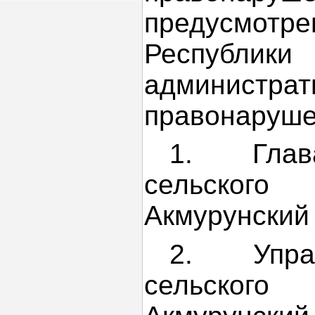
предусмот
Республик
администрат
правонаруше
1. Глав
сельско
Акмурунский
2. Упра
сельско