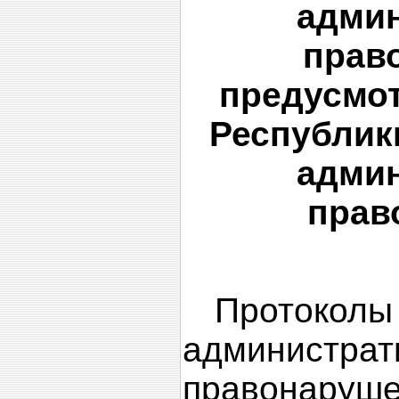
адми
прав
предусмо
Республик
адми
прав
Прот
администрат
правонаруше