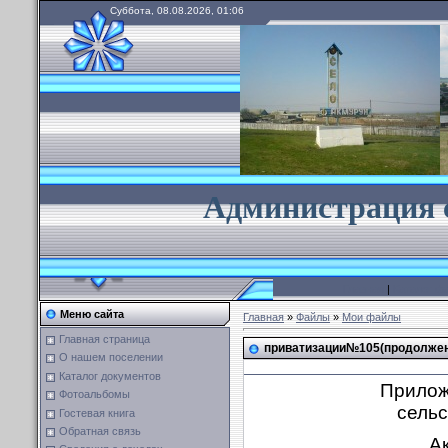
Суббота, 08.08.2026, 01:06
А
дминистрация 
Главная
|
Каталог ф
Меню сайта
Главная
»
Файлы
»
Мои файлы
Главная страница
приватизации№105(продолжен
О нашем поселении
Каталог документов
Приложение №
Фотоальбомы
сельс
Гостевая книга
Обратная связь
Акмурунски