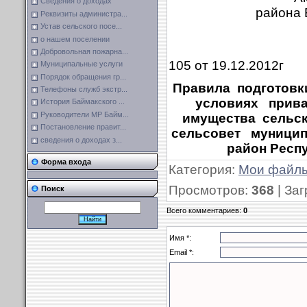
Сведения о доходах
района 
Реквизиты администра...
Устав сельского посе...
о нашем поселении
Добровольная пожарна...
105 от 19.12.2012г
Муниципальные услуги
Порядок обращения гр...
Правила
подготовк
Телефоны служб экстр...
условиях
прива
История Баймакского ...
Руководители МР Байм...
имущества
сельск
Постановление правит...
сельсовет
муницип
сведения о доходах з...
район Респ
Форма входа
Категория
:
Мои файл
Просмотров
:
368
|
Заг
Поиск
Всего комментариев
:
0
Имя *:
Email *: