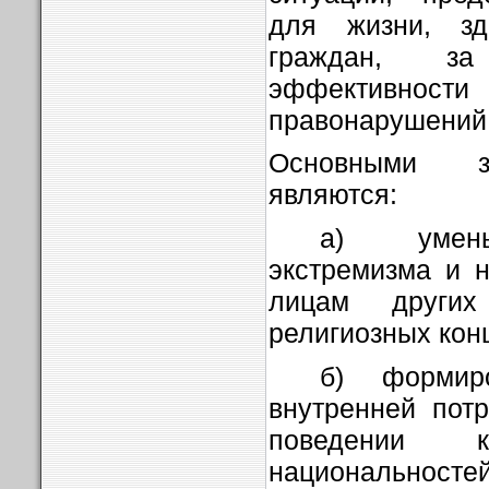
для жизни, здо
граждан, з
эффективно
правонарушений
Основными з
являются:
а) умень
экстремизма и н
лицам других
религиозных кон
б) формир
внутренней пот
поведении
национально