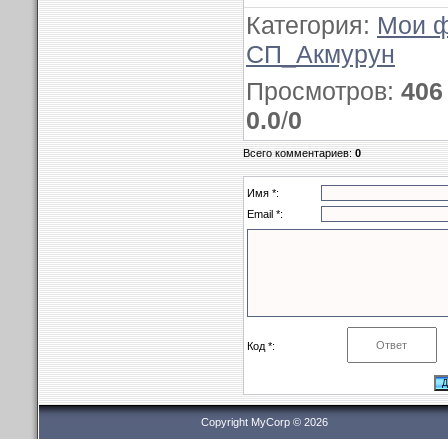
Категория
:
Мои 
СП_Акмурун
Просмотров
:
406
0.0
/
0
Всего комментариев
:
0
Имя *:
Email *:
Код *:
Copyright MyCorp © 2026