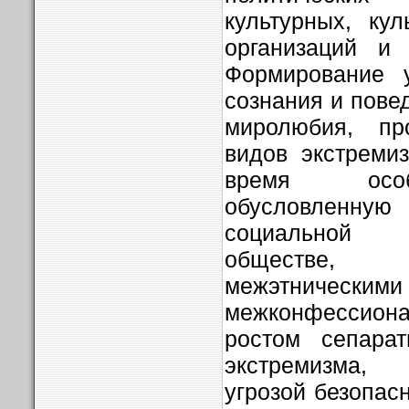
культурных, ку
организаций и 
Формирование у
сознания и пове
миролюбия, пр
видов экстреми
время особ
обусловленн
социальной 
обществе, 
межэтн
межконфессион
ростом сепарат
экстремизма,
угрозой безопасн