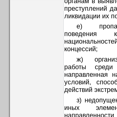
органам в выяв
преступлений да
ликвидации их п
е) пропаг
поведения
национально
концессий;
ж) организ
работы среди
направленная н
условий, спосо
действий экстрем
з) недопуще
иных элемен
направленн