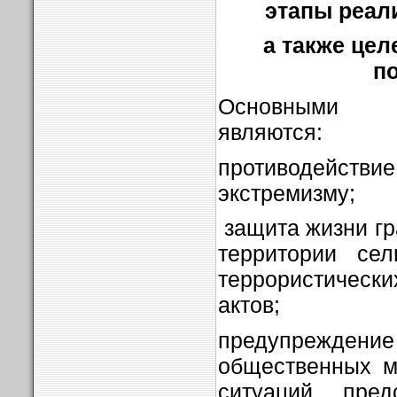
этапы реал
а также це
п
Основными 
являются:
противодейс
экстремизму;
защита жизни г
территории се
террористичес
актов;
предупрежден
общественных м
ситуаций, пред