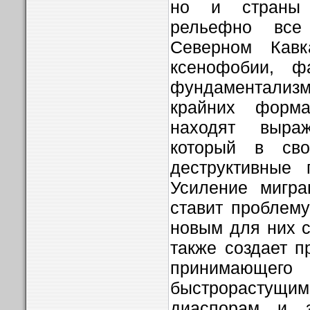
но и страны
рельефно все
Северном Кав
ксенофобии, ф
фундаментали
крайних форма
находят выра
который в сво
деструктивные 
Усиление мигра
ставит проблем
новым для них 
также создает 
принимающ
быстрорасту
диаспорам и з