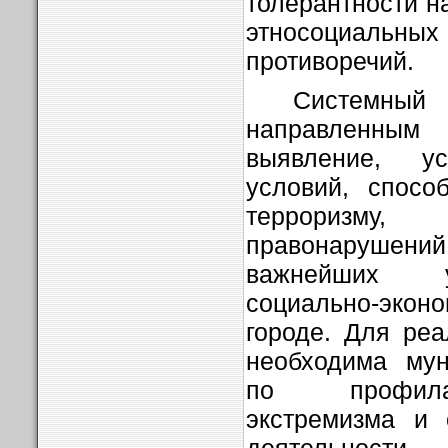
толерантности н
этносоциаль
противоречий.
Системны
направленным
выявление, у
условий, спосо
терроризм
правонарушени
важнейших у
социально-экон
городе. Для реа
необходима мун
по профилак
экстремизма и 