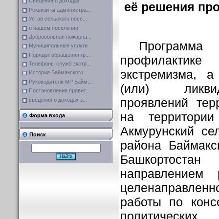
Сведения о доходах
её решения пр
Реквизиты администра...
Устав сельского посе...
о нашем поселении
Добровольная пожарна...
Программ
Муниципальные услуги
Порядок обращения гр...
профилакти
Телефоны служб экстр...
экстремизма, а
История Баймакского ...
Руководители МР Байм...
(или) ликви
Постановление правит...
проявлений тер
сведения о доходах з...
на территории
Форма входа
Акмурунский
сел
Поиск
района Баймакс
Башкортостан
направлением 
целенаправленн
работы по конс
политических