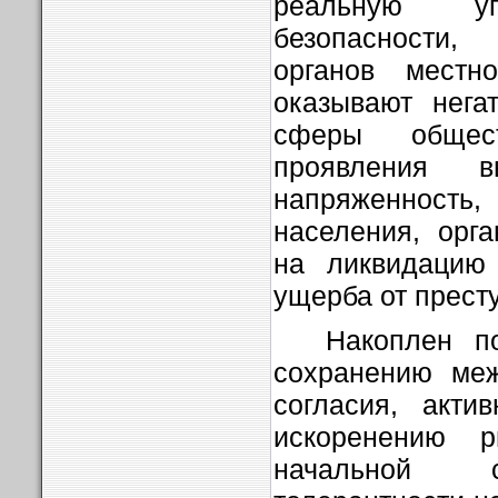
реальную уг
безопасности,
органов местн
оказывают нега
сферы общес
проявления в
напряженнос
населения, орг
на ликвидацию 
ущерба от прест
Накоплен п
сохранению меж
согласия, акти
искоренению р
начальной с