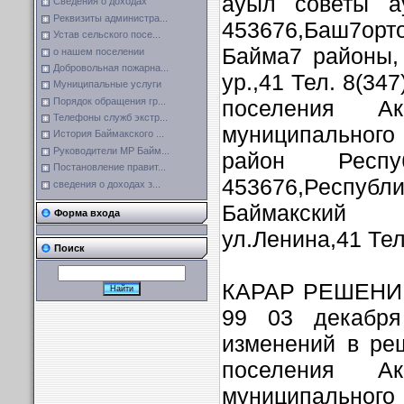
ауыл советы а
Сведения о доходах
Реквизиты администра...
453676,Баш7ор
Устав сельского посе...
Байма7 районы,
о нашем поселении
Добровольная пожарна...
ур.,41 Тел. 8(34
Муниципальные услуги
поселения Ак
Порядок обращения гр...
Телефоны служб экстр...
муниципальног
История Баймакского ...
Руководители МР Байм...
район Респу
Постановление правит...
453676,Респу
сведения о доходах з...
Баймакский 
Форма входа
ул.Ленина,41 Тел
Поиск
КАРАР РЕШЕНИЕ 
99 03 декабря
изменений в ре
поселения Ак
муниципальног