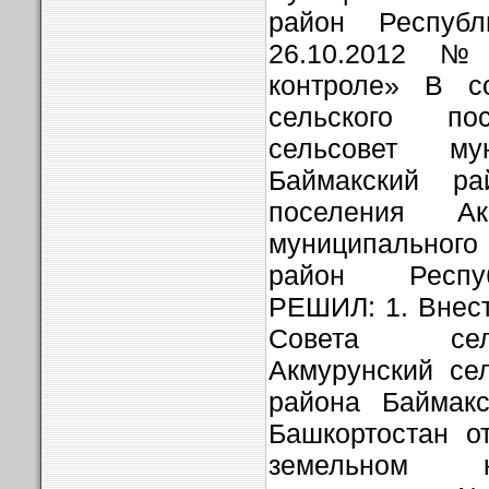
район Республ
26.10.2012 
контроле» В со
сельского по
сельсовет му
Баймакский ра
поселения Ак
муниципальног
район Респу
РЕШИЛ: 1. Внес
Совета сел
Акмурунский се
района Баймакс
Башкортостан о
земельном к