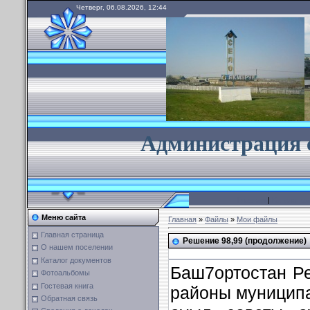
Четверг, 06.08.2026, 12:44
А
дминистрация 
Главная
|
Каталог ф
Меню сайта
Главная
»
Файлы
»
Мои файлы
Главная страница
Решение 98,99 (продолжение)
О нашем поселении
Каталог документов
Баш7ортостан Р
Фотоальбомы
Гостевая книга
районы муницип
Обратная связь