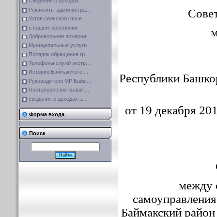
Сведения о доходах
Реквизиты администра...
С
Устав сельского посе...
о нашем поселении
муници
Добровольная пожарна...
Муниципальные услуги
Порядок обращения гр...
Баймак
Телефоны служб экстр...
История Баймакского ...
Республики Башко
Руководители МР Байм...
Постановление правит...
№
сведения о доходах з...
от 19 декабря 201
Форма входа
Поиск
между 
самоуправления
Баймакский район