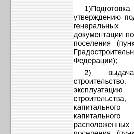
1)Подготовк
утверждению по
генеральных
документации по
поселения (пун
Градостроительн
Федерации);
2) выдач
строительство
эксплуатацию
строительст
капитальног
капитальног
расположенн
поселения (пун