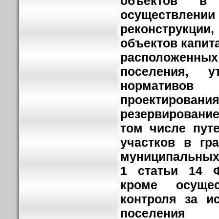
объектов в 
осуществлен
реконструкции,
объектов капит
расположенн
поселения, у
нормативов 
проектиров
резервирование
том числе пут
участков в гр
муниципальных 
1 статьи 14 Ф
кроме осущес
контроля за и
поселения