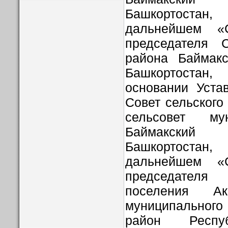
Башкортост
дальнейшем «
председателя С
района Баймакс
Башкортоста
основании Уста
Совет сельского
сельсовет
му
Баймакский 
Башкортост
дальнейшем «
председател
поселения Ак
муниципальног
район Респуб