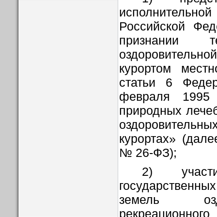
исполнительн
Российской Фед
признании т
оздоровитель
курортом местн
статьи 6 Федер
февраля 199
природных лечеб
оздоровител
курортах» (дал
№ 26-ФЗ);
2) участ
государственн
земель озд
рекреационного