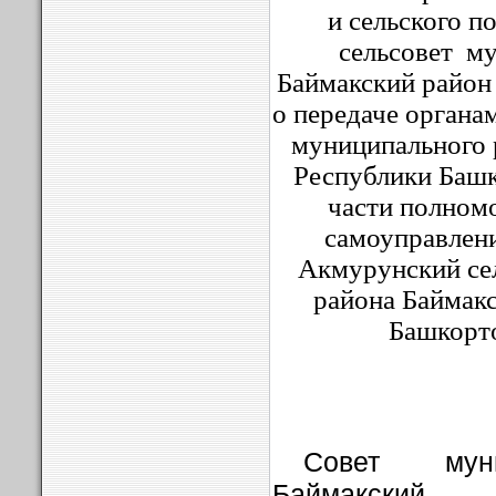
и сельского 
сельсовет
му
Баймакский район
о передаче органа
муниципального 
Республики Баш
части полном
самоуправлени
Акмурунский се
района Баймак
Башкорто
Совет муни
Баймакский 