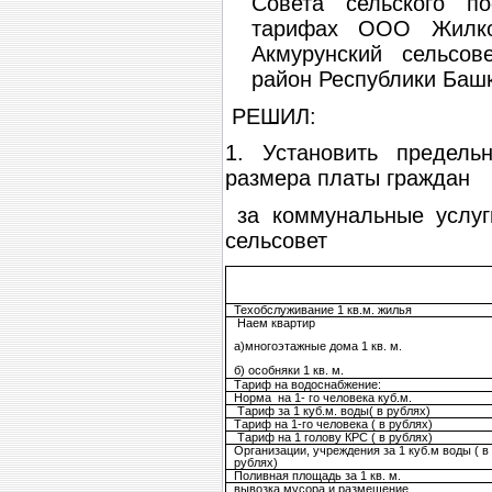
Совета сельского п
тарифах ООО Жилком
Акмурунский сельсов
район Республики Баш
РЕШИЛ:
1. Установить предель
размера платы граждан
за коммунальные услуг
сельсовет
Техобслуживание 1 кв.м. жилья
Наем квартир
а)многоэтажные дома
1 кв. м
.
б) особняки
1 кв. м
.
Тариф на водоснабжение:
Норма на 1- го человека куб.м.
Тариф за 1 куб.м. воды( в рублях)
Тариф на 1-го человека ( в рублях)
Тариф на 1 голову КРС ( в рублях)
Организации, учреждения за 1 куб.м воды ( в
рублях)
Поливная площадь за
1 кв. м
.
вывозка мусора и размещение