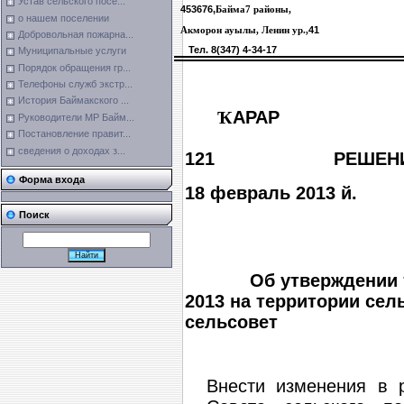
Устав сельского посе...
453676,
Байма
7
районы,
о нашем поселении
41
Акморон ауылы, Ленин ур.,
Добровольная пожарна...
Тел. 8(347) 4-34-17
Муниципальные услуги
Порядок обращения гр...
Телефоны служб экстр...
История Баймакского ...
Ҡ
АРАР
Руководители МР Байм...
Постановление правит...
сведения о доходах з...
121 РЕШЕН
Форма входа
18 февра
18 фе
Поиск
Об утверждении тар
2013 на территории сел
сельсовет
Внести изменения в