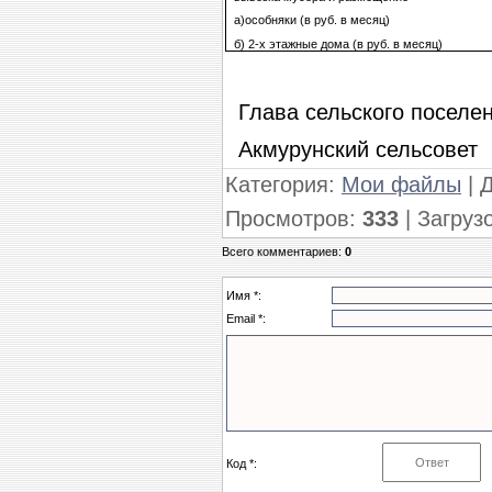
а)особняки (в руб. в месяц)
б) 2-х этажные дома (в руб. в месяц)
Глава сельского
Акмурунский сельсовет
Категория
:
Мои файлы
|
Просмотров
:
333
|
Загруз
Всего комментариев
:
0
Имя *:
Email *:
Код *: