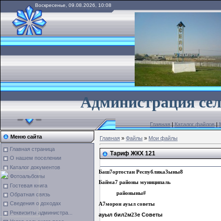
Воскресенье, 09.08.2026, 10:08
А
дминистрация сел
Главная
|
Каталог файлов
|
Меню сайта
Главная
»
Файлы
»
Мои файлы
Главная страница
Тариф ЖКХ 121
О нашем поселении
Каталог документов
Баш
7
ортостан Республика
3
ыны
8
Фотоальбомы
Байма
7
районы муниципаль
Гостевая книга
районыны
#
Обратная связь
Сведения о доходах
А
7
морон ауыл советы
Реквизиты администра...
ауыл бил
м
е Советы
2
23