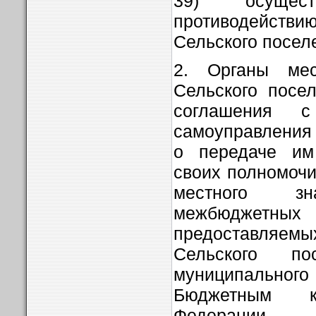
39) осуще
противодействи
Сельского посел
2. Органы мес
Сельского посе
соглашения с
самоуправления
о передаче им
своих полномоч
местного з
межбюджетн
предоставля
Сельского п
муниципального 
Бюджетным к
Федерации.