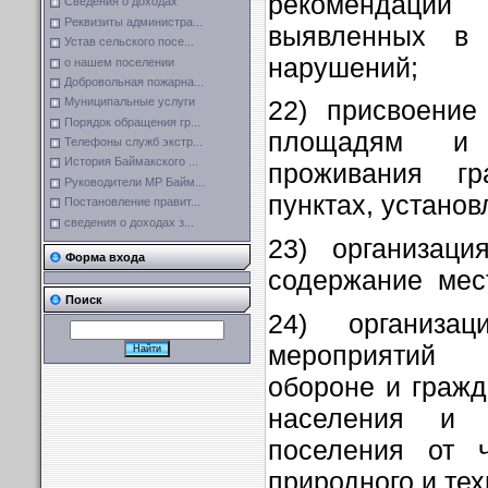
рекомендац
Сведения о доходах
Реквизиты администра...
выявленных в 
Устав сельского посе...
нарушений;
о нашем поселении
Добровольная пожарна...
Муниципальные услуги
22) присвоение
Порядок обращения гр...
площадям и 
Телефоны служб экстр...
История Баймакского ...
проживания г
Руководители МР Байм...
пунктах, устано
Постановление правит...
сведения о доходах з...
23) организаци
Форма входа
содержание мест
Поиск
24) организа
мероприятий 
обороне и гражд
населения и т
поселения от ч
природного и тех