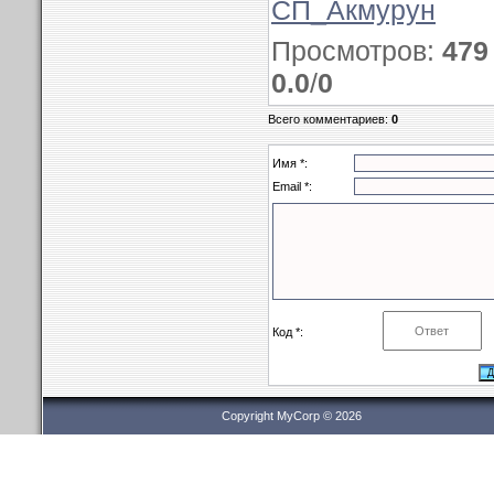
СП_Акмурун
Просмотров
:
479
0.0
/
0
Всего комментариев
:
0
Имя *:
Email *:
Код *:
Copyright MyCorp © 2026