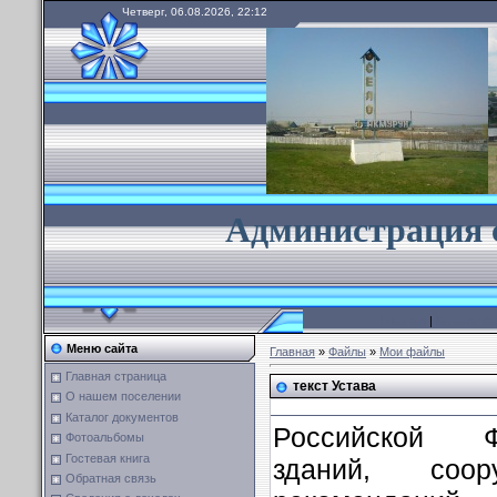
Четверг, 06.08.2026, 22:12
А
дминистрация 
Главная
|
Каталог ф
Меню сайта
Главная
»
Файлы
»
Мои файлы
Главная страница
текст Устава
О нашем поселении
Каталог документов
Российской Ф
Фотоальбомы
Гостевая книга
зданий, соо
Обратная связь