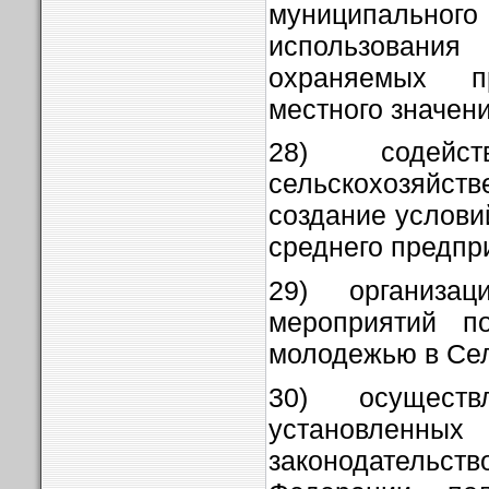
муниципальног
использован
охраняемых п
местного значени
28) содейс
сельскохозяйст
создание услови
среднего предпр
29) организа
мероприятий п
молодежью в Сел
30) осущест
установл
законодател