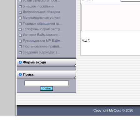
Устав сельского посе...
о нашем поселении
Добровольная пожарна...
Муниципальные услуги
Порядок обращения гр...
Телефоны служб экстр...
История Баймакского ...
Код *:
Руководители МР Байм...
Постановление правит...
сведения о доходах з...
Форма входа
Поиск
Copyright MyCorp © 2026