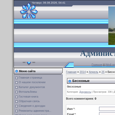
Четверг, 06.08.2026, 04:41
А
дминист
Главная
|
|
Мой п
Меню сайта
Главная
»
2014
»
Апрель
»
25
» Бесх
Главная страница
Бесхозные
О нашем поселении
бесхозные
Каталог документов
Фотоальбомы
Категория
:
Документы
|
Просмотров
: 336 |
Гостевая книга
Всего комментариев
:
0
Обратная связь
Сведения о доходах
Имя *:
Реквизиты администра...
Email *: