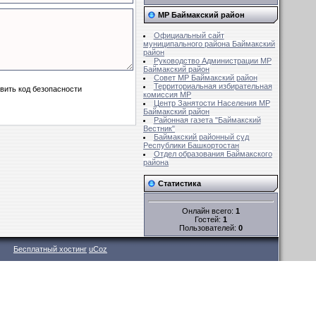
МР Баймакский район
Официальный сайт
муниципального района Баймакский
район
Руководство Администрации МР
Баймакский район
Совет MР Баймакский район
Территориальная избирательная
комиссия MР
Центр Занятости Населения МР
Баймакский район
Районная газета "Баймакский
Вестник"
Баймакский районный суд
Республики Башкортостан
Отдел образования Баймакского
района
Статистика
Онлайн всего:
1
Гостей:
1
Пользователей:
0
Бесплатный хостинг
uCoz