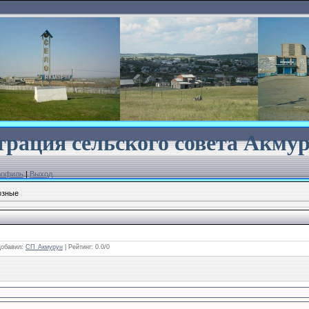
рация сельского совета
Акмур
рофиль
|
Выход
озные
Добавил
:
СП_Акмурун
|
Рейтинг
:
0.0
/
0