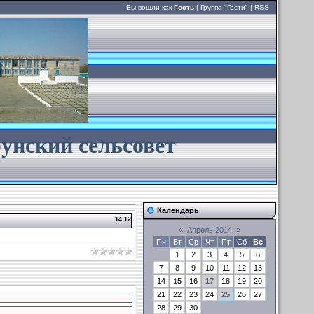
Вы вошли как
Гость
| Группа "
Гости
" |
RSS
унский сельсовет
Календарь
14:12
«
Апрель 2014
»
Пн
Вт
Ср
Чт
Пт
Сб
Вс
1
2
3
4
5
6
7
8
9
10
11
12
13
14
15
16
17
18
19
20
21
22
23
24
25
26
27
28
29
30