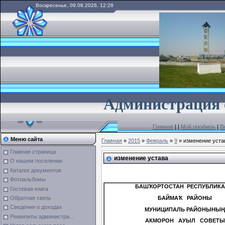
Воскресенье, 09.08.2026, 12:28
А
дминистрация 
Главная
|
|
Мой профиль
|
В
Меню сайта
Главная
»
2015
»
Февраль
»
9
» изменение уста
Главная страница
изменение устава
О нашем поселении
Каталог документов
Фотоальбомы
БАШҠОРТОСТАН РЕСПУБЛИК
Гостевая книга
Обратная связь
БАЙМАҠ РАЙОНЫ
Сведения о доходах
МУНИЦИПАЛЬ РАЙОНЫНЫҢ
Реквизиты администра...
АКМОРОН АУЫЛ СОВЕТЫ