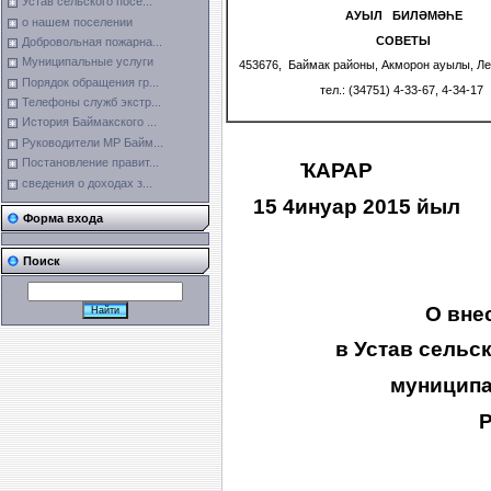
Устав сельского посе...
АУЫЛ БИЛӘМӘҺЕ
о нашем поселении
СОВЕТЫ
Добровольная пожарна...
Муниципальные услуги
453676, Баймак районы, Акморон ауылы, Л
Порядок обращения гр...
тел.: (34751) 4-33-67, 4-34-17
Телефоны служб экстр...
История Баймакского ...
Руководители МР Байм...
Постановление правит...
Ҡ
АРАР 
сведения о доходах з...
15
4
инуар 201
Форма входа
Поиск
О вне
в Устав сельс
муниципа