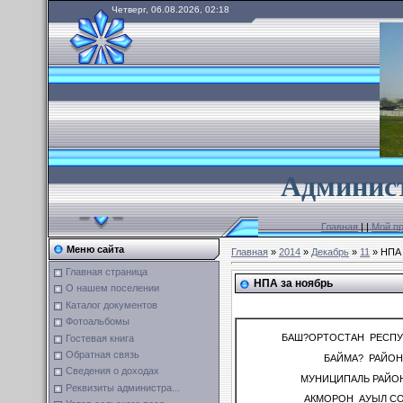
Четверг, 06.08.2026, 02:18
А
дминист
Главная
|
|
Мой п
Меню сайта
Главная
»
2014
»
Декабрь
»
11
» НПА 
Главная страница
НПА за ноябрь
О нашем поселении
Каталог документов
Фотоальбомы
БАШ?ОРТОСТАН РЕСП
Гостевая книга
Обратная связь
БАЙМА? РАЙО
Сведения о доходах
МУНИЦИПАЛЬ РАЙО
Реквизиты администра...
АКМОРОН АУЫЛ С