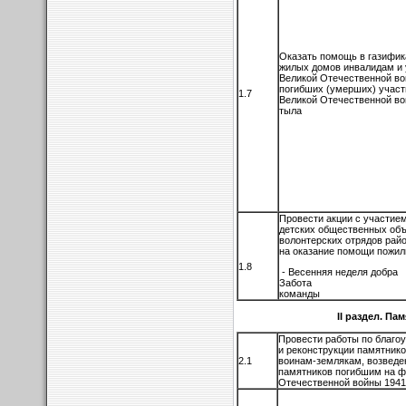
Оказать помощь в газифик
жилых домов инвалидам и
Великой Отечественной во
погибших (умерших) участ
1.7
Великой Отечественной во
тыла
Провести акции с участие
детских общественных объ
волонтерских отрядов рай
на оказание помощи п
1.8
- Весенняя неделя д
Забота - Ти
команды
II раздел. Памятно-ме
Провести работы по благоу
и реконструкции памятнико
2.1
воинам-землякам, возвед
памятников погибшим на ф
Отечественной войны 1941-