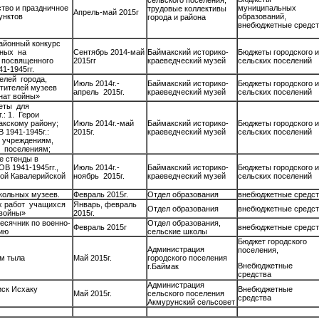
ство и праздничное
муниципальных
трудовые коллективы
Апрель-май 2015г
унктов
образований,
города и района
внебюджетные средст
районный конкурс
нных на
Сентябрь 2014-май
Баймакский историко-
Бюджеты городского и
а посвященного
2015гг
краеведческий музей
сельских поселений
1-1945гг.
елей города,
Июль 2014г.-
Баймакский историко-
Бюджеты городского и
етителей музеев
апрель 2015г.
краеведческий музей
сельских поселений
нат войны»
леты для
.: 1. Герои
акскому району;
Июль 2014г.-май
Баймакский историко-
Бюджеты городского и
 1941-1945г.:
2015г.
краеведческий музей
сельских поселений
, учреждениям,
м поселениям;
е стенды в
 1941-1945гг.,
Июль 2014г.-
Баймакский историко-
Бюджеты городского и
кой Кавалерийской
ноябрь 2015г.
краеведческий музей
сельских поселений
кольных музеев.
Февраль 2015г.
Отдел образования
внебюджетные средст
х работ учащихся
Январь, февраль
Отдел образования
внебюджетные средст
 войны»
2015г.
есячник по военно-
Отдел образования,
Февраль 2015г
внебюджетные средст
нию
сельские школы
Бюджет городского
Администрация
поселения,
ям тыла
Май 2015г.
городского поселения
Внебюджетные
г.Баймак
средства
Администрация
иск Исхаку
Внебюджетные
Май 2015г.
сельского поселения
средства
Акмурунский сельсовет