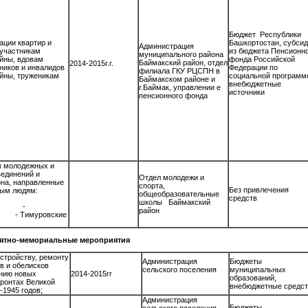
Бюджет Республики
ации квартир и
Башкортостан, субси
Администрация
 участникам
из бюджета Пенсионн
муниципального района
йны, вдовам
фонда Российской
Баймакский район, отдел
2014-2015г.г.
ников и инвалидов
Федерации по
филиала ГКУ РЦСПН в
йны, труженикам
социальной программ
Баймакском районе и
внебюджетные
г.Баймак, управлении е
источники
пенсионного фонда
м молодежных и
единений и
Отдел молодежи и
она, направленные
спорта,
Без привлечения
ожилым людям:
общеобразовательные
средств
школы Баймакский
обра -
район
муровские
мориальные мероприятия
стройству, ремонту
Администрация
Бюджеты
в и обелисков
сельского поселения
муниципальных
ению новых
2014-2015гг
образований,
ронтах Великой
внебюджетные средст
1945 годов;
Администрация
Бюджеты
сельского поселения,