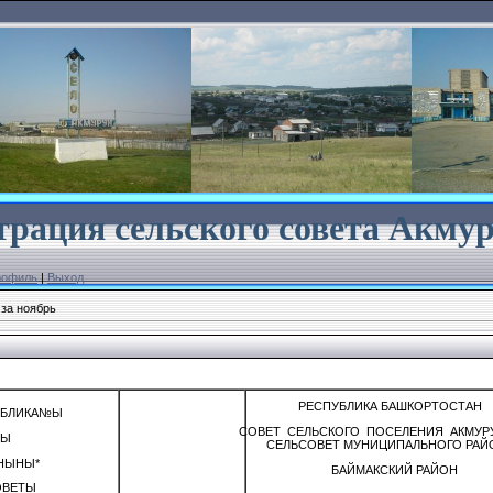
рация сельского совета
Акмур
рофиль
|
Выход
за ноябрь
РЕСПУБЛИКА БАШКОРТОСТАН
УБЛИКА№Ы
СОВЕТ СЕЛЬСКОГО ПОСЕЛЕНИЯ АКМУР
НЫ
СЕЛЬСОВЕТ МУНИЦИПАЛЬНОГО РАЙ
НЫНЫ*
БАЙМАКСКИЙ РАЙОН
ОВЕТЫ