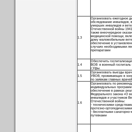
Организовать ежегодное д
обследование инвалидов, в
умерших инвалидов и вете
Отечественной войны 1941-
также внеочередное оказа
медицинской помощи, вкл
1.3
дому маломобильным вете
обеспечение в установлен
случаях необходимыми ле
препаратами
Обеспечить госпитализаци
1.4
ВОВ в военный госпиталь
г.Уфы.
Организовать выезды врач
1.5
УВОВ, проживающих в зон
по заявкам главных враче
Организовать по рекомен
индивидуальных программ
обеспечение в рамках реа
Федерального закона «О в
инвалидов и участников В
Отечественной войны:
1.6
- техническими средствам
протезно-ортопедическими
- бесплатными санаторно-
путевками