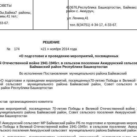
ОВЕТЫ
453676,Республика Башкортостан, Баймак
район с. Акмурун,
а3ы,Байма7 районы,
мы,41 тел.:
ул. Ленина,41
33-67.
тел.:8(34751) 4-34-17, 4-33-67.
РЕШЕНИЕ
л № 174 «21 » ноября 2014 года
«О подготовке и проведению мероприятий, посвященных
й Отечественной войне 1941-1945гг. в сельском поселении Акмурунский сельс
Баймакский район Республики Башкортостан
Во исполнение Постановления муниципального района Баймакский
 подготовке и проведении мероприятий, посвященных70-летию Победы в Великой О
й сельсовет муниципального района Баймакский район, Совет сельского п
 район Республики Башкортостан
остав организационного комитета
ии мероприятий, посвященных 70-летию Победы в Великой Отечественной войне 1
ниципального района Баймакский район, Совет сельского поселения Акмурунский
ики Башкортостан
П Акмурунский сельсовет МР Баймакский район РБ по подготовке и проведению мероп
ю Победы в Великой Отечественной войне 1941-1945гг. в сельском поселении Акму
ельского поселения Акмурунский сельсовет муниципального района Баймакский район