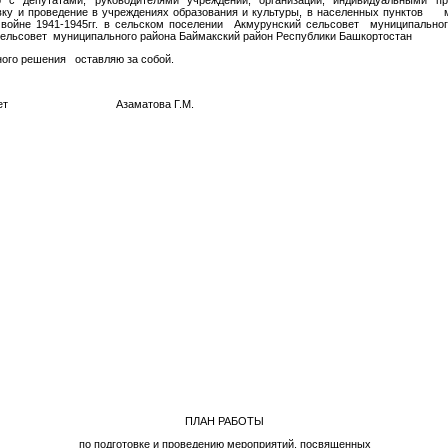
епутатами, руководителями учреждений, организаций, индивидуальными пр
овку и проведение в учреждениях образования и культуры, в населенных пунктов 
войне 1941-1945гг. в сельском поселении Акмурунский сельсовет муниципальног
сельсовет муниципального района Баймакский район Республики Башкортостан
ого решения оставляю за собой.
ельсовет Азаматова Г.М.
ПЛАН РАБОТЫ
по подготовке и проведению мероприятий, посвященных