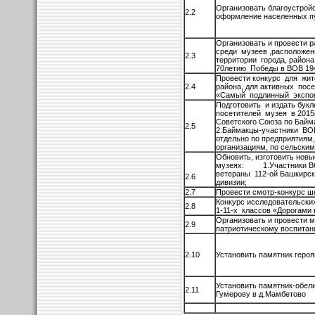
Организовать благоустрой
2.2
оформление населенных п
Организовать и провести 
среди музеев ,расположе
2.3
территории города, район
70летию Победы в ВОВ 194
Провести конкурс для жит
2.4
района, для активных пос
«Самый подлинный экспо
Подготовить и издать бук
посетителей музея в 2015г
Советского Союза по Байм
2.5
2.Баймакцы-участники ВОВ
отдельно по предприятиям
организациям, по сельски
Обновить, изготовить новы
музеях: 1.Участники ВОВ
ветераны 112-ой Башкирс
2.6
дивизии;
2.7
Провести смотр-конкурс ш
Конкурс исследовательски
2.8
1-11-х классов «Дорогами
Организовать и провести м
2.9
патриотическому воспита
2.10
Установить памятник геро
Установить памятник-обел
2.11
Гумерову в д.Мамбетово