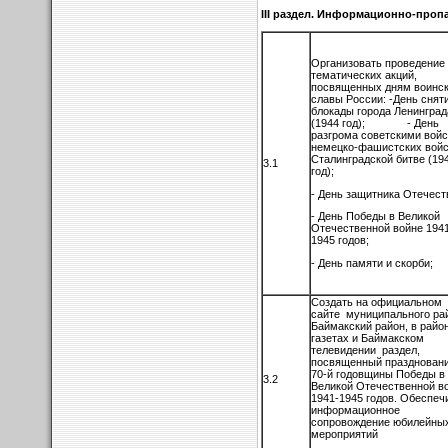
III раздел. Информационно-проп
Организовать проведение
тематических акций,
посвященных дням воинс
славы России: -День снят
блокады города Ленинград
(1944 год); - День
разгрома советскими вой
немецко-фашистских войс
Сталинградской битве (19
3.1
год);
- День защитника Отечест
- День Победы в Великой
Отечественной войне 194
1945 годов;
- День памяти и скорби;
Создать на официальном
сайте муниципального ра
Баймакский район, в райо
газетах и Баймакском
телевидении раздел,
посвященный празднован
70-й годовщины Победы в
3.2
Великой Отечественной в
1941-1945 годов. Обеспеч
информационное
сопровождение юбилейны
мероприятий