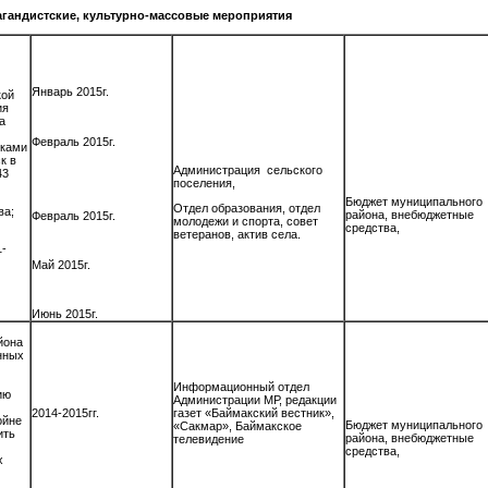
агандистские, культурно-массовые мероприятия
Январь 2015г.
кой
ия
а
Февраль 2015г.
сками
к в
Администрация сельского
43
поселения,
Бюджет муниципального
Отдел образования, отдел
ва;
района, внебюджетные
Февраль 2015г.
молодежи и спорта, совет
средства,
ветеранов, актив села.
1-
Май 2015г.
Июнь 2015г.
йона
нных
Информационный отдел
ию
Администрации МР, редакции
2014-2015гг.
газет «Баймакский вестник»,
ойне
Бюджет муниципального
«Сакмар», Баймакское
ить
района, внебюджетные
телевидение
средства,
х