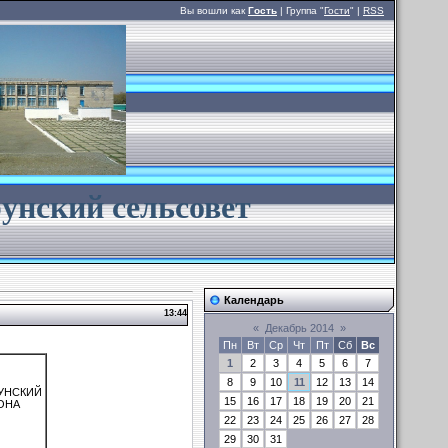
Вы вошли как
Гость
| Группа "
Гости
" |
RSS
унский сельсовет
Календарь
13:44
«
Декабрь 2014
»
Пн
Вт
Ср
Чт
Пт
Сб
Вс
1
2
3
4
5
6
7
8
9
10
11
12
13
14
УНСКИЙ
15
16
17
18
19
20
21
ОНА
22
23
24
25
26
27
28
29
30
31