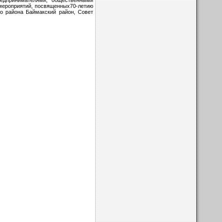
едпринимателями, общественными
мероприятий, посвященных70-летию
о района Баймакский район, Совет