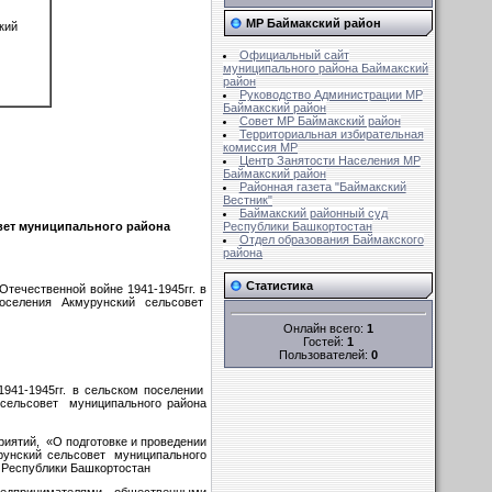
МР Баймакский район
ский
Официальный сайт
муниципального района Баймакский
район
Руководство Администрации МР
Баймакский район
Совет MР Баймакский район
Территориальная избирательная
комиссия MР
Центр Занятости Населения МР
Баймакский район
Районная газета "Баймакский
Вестник"
Баймакский районный суд
овет муниципального района
Республики Башкортостан
Отдел образования Баймакского
района
Статистика
течественной войне 1941-1945гг. в
оселения Акмурунский сельсовет
Онлайн всего:
1
Гостей:
1
Пользователей:
0
941-1945гг. в сельском поселении
 сельсовет муниципального района
риятий, «О подготовке и проведении
рунский сельсовет муниципального
 Республики Башкортостан