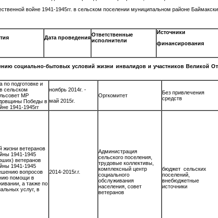
ственной войне 1941-1945гг. в сельском поселении муниципальном районе Баймакск
Источники
Ответственные
тия
Дата проведения
исполнители
финансирования
шению социально-бытовых условий жизни инвалидов и участников Великой Оте
 по подготовке и
в сельском
ноябрь 2014г. -
Без привлечения
ельсовет МР
Оргкомитет
средств
май 2015г.
одовщины Победы в
йне 1941-1945гг
й жизни ветеранов
Администрация
йны 1941-1945
сельского поселения,
рших) ветеранов
трудовые коллективы,
йны 1941-1945
комплексный центр
бюджет сельских
решению вопросов
2014-2015г.г.
социального
поселений,
анию помощи в
обслуживания
внебюджетные
ивании, а также по
населения, совет
источники
альных услуг, в
ветеранов