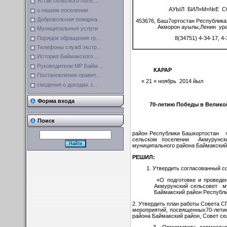
Устав сельского посе...
АУЫЛ БИЛ»М»№Е С
о нашем поселении
Добровольная пожарна...
453676, Баш7ортостан Республик
Акморон ауылы,Ленин ура
Муниципальные услуги
Порядок обращения гр...
8(34751) 4-34-17, 4-
Телефоны служб экстр...
История Баймакского ...
Руководители МР Байм...
КАРАР 
Постановление правит...
« 21 » ноябрь 2014 йы
сведения о доходах з...
Форма входа
70-летию Победы в Велико
Поиск
район Республики Башкортостан «О
сельском поселении Акмурунски
муниципального района Баймакский
РЕШИЛ:
Утвердить согласованный с
«О подготовке и проведен
Акмурунский сельсовет му
Баймакский район Республ
2. Утвердить план работы Совета С
мероприятий, посвященных70-лети
района Баймакский район, Совет с