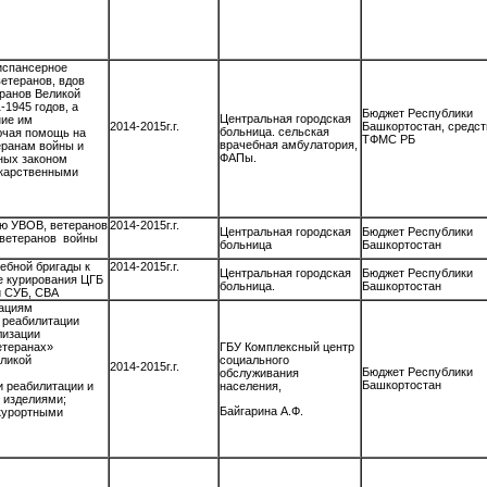
испансерное
етеранов, вдов
ранов Великой
1945 годов, а
Бюджет Республики
Центральная городская
ние им
2014-2015г.г.
Башкортостан, средст
больница. сельская
ючая помощь на
ТФМС РБ
врачебная амбулатория,
ранам войны и
ФАПы.
ных законом
карственными
ю УВОВ, ветеранов
2014-2015г.г.
Центральная городская
Бюджет Республики
 ветеранов войны
больница
Башкортостан
ебной бригады к
2014-2015г.г.
Центральная городская
Бюджет Республики
е курирования ЦГБ
больница.
Башкортостан
й СУБ, СВА
дациям
 реабилитации
лизации
етеранах»
ГБУ Комплексный центр
еликой
социального
2014-2015г.г.
Бюджет Республики
обслуживания
Башкортостан
и реабилитации и
населения,
 изделиями;
Байгарина А.Ф.
курортными