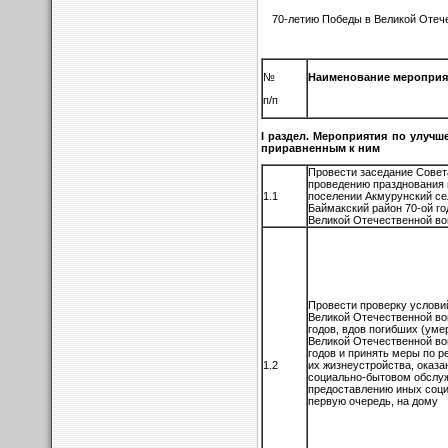
70-летию Победы в Великой Отече
№
Наименование мероприя
п/п
I раздел. Мероприятия по улуч
приравненным к ним
Провести заседание Совета
проведению празднования 
1.1
поселении Акмурунский с
Баймакский район 70-ой г
Великой Отечественной во
Провести проверку услови
Великой Отечественной во
годов, вдов погибших (уме
Великой Отечественной во
годов и принять меры по 
1.2
их жизнеустройства, оказ
социально-бытовом обслуж
предоставлению иных соци
первую очередь, на дому