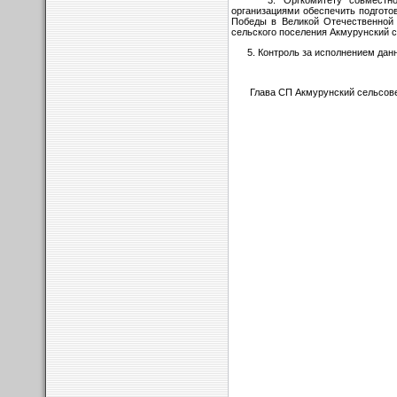
3. Оргкомитету совместно с д
организациями обеспечить подгот
Победы в Великой Отечественной 
сельского поселения Акмурунский 
5. Контроль за исполнением данн
Глава СП Акмурунский с