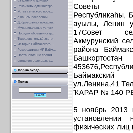
Сведения о доходах
Советы 453
Реквизиты администра...
Устав сельского посе...
Республикаһы, 
о нашем поселении
ауылы, Ленин ур
Добровольная пожарна...
Муниципальные услуги
17Совет сел
Порядок обращения гр...
Акмурунский се
Телефоны служб экстр...
История Баймакского ...
района Баймакс
Руководители МР Байм...
Постановление правит...
Башкортостан
сведения о доходах з...
453676,Республи
Форма входа
Баймакский 
ул.Ленина,41 Тел
Поиск
ҠАРАР № 140 
5 ноябрь 2013 
установлении 
физических лиц 