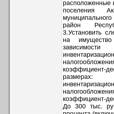
расположенные н
поселения Ак
муниципальног
район Респуб
3.Установить с
на имуществ
зависимос
инвентаризацион
налогообложе
коэффициент-д
размера
инвентаризацион
налогообложе
коэффициент-де
До 300 тыс. ру
процента (включ