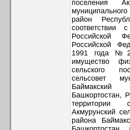
поселения Ак
муниципальног
район Респуб
соответствии 
Российской Ф
Российской Фе
1991 года №2
имущество фи
сельского по
сельсовет му
Баймакский 
Башкортостан, 
территории с
Акмурунский се
района Баймакс
Башкортостан