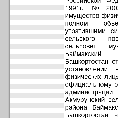
Российской Фе
1991г. №200
имущество физич
полном объ
утратившими си
сельского по
сельсовет му
Баймакский 
Башкортостан о
установлении 
физических лиц
официальному о
администрации
Акмурунский се
района Баймакс
Башкортостан 