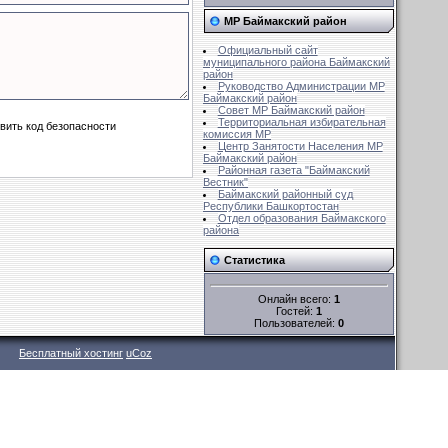
МР Баймакский район
Официальный сайт
муниципального района Баймакский
район
Руководство Администрации МР
Баймакский район
Совет MР Баймакский район
Территориальная избирательная
комиссия MР
Центр Занятости Населения МР
Баймакский район
Районная газета "Баймакский
Вестник"
Баймакский районный суд
Республики Башкортостан
Отдел образования Баймакского
района
Статистика
Онлайн всего:
1
Гостей:
1
Пользователей:
0
Бесплатный хостинг
uCoz