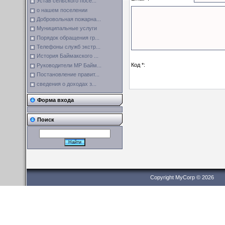
Устав сельского посе...
о нашем поселении
Добровольная пожарна...
Муниципальные услуги
Порядок обращения гр...
Телефоны служб экстр...
История Баймакского ...
Код *:
Руководители МР Байм...
Постановление правит...
сведения о доходах з...
Форма входа
Поиск
Copyright MyCorp © 2026