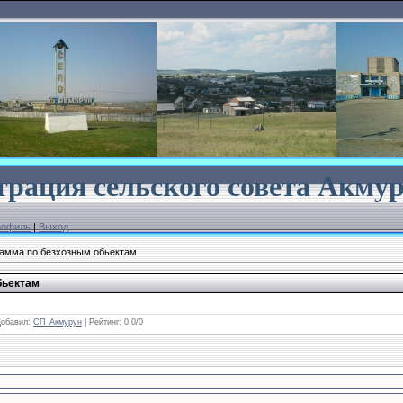
рация сельского совета
Акмур
рофиль
|
Выход
амма по безхозным обьектам
бьектам
Добавил
:
СП_Акмурун
|
Рейтинг
:
0.0
/
0