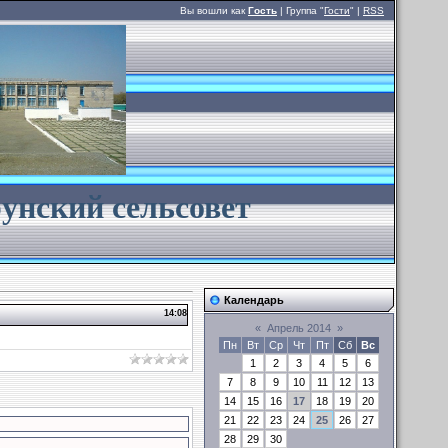
Вы вошли как
Гость
| Группа "
Гости
" |
RSS
унский сельсовет
Календарь
14:08
«
Апрель 2014
»
Пн
Вт
Ср
Чт
Пт
Сб
Вс
1
2
3
4
5
6
7
8
9
10
11
12
13
14
15
16
17
18
19
20
21
22
23
24
25
26
27
28
29
30