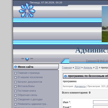
Пятница, 07.08.2026, 00:20
А
дминист
Главная
|
|
Мой п
Меню сайта
Главная
»
2014
»
Апрель
»
25
» прогр
Главная страница
программа по безхозным о
О нашем поселении
программа
Каталог документов
Фотоальбомы
Категория
:
Документы
|
Просмотров
: 315 |
Гостевая книга
Всего комментариев
:
0
Обратная связь
Сведения о доходах
Имя *:
Реквизиты администра...
Email *: