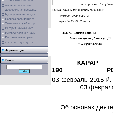
Устав сельского посе...
Башкортостан Республик
о нашем поселении
Добровольная пожарна...
Баймак районы муниципаль районыны8
Муниципальные услуги
Акморон ауыл советы
Порядок обращения гр...
ауыл бил2м23е Советы
Телефоны служб экстр...
История Баймакского ...
453676,
Байма
к
районы,
Руководители МР Байм...
Постановление правит...
А
к
морон ауылы, Ленин ур.,
41
сведения о доходах з...
Тел. 8(347)4-33-67
Форма входа
Поиск
К
АРАР
190 РЕШ
03 фев
03 февраля 20
Об основах деят