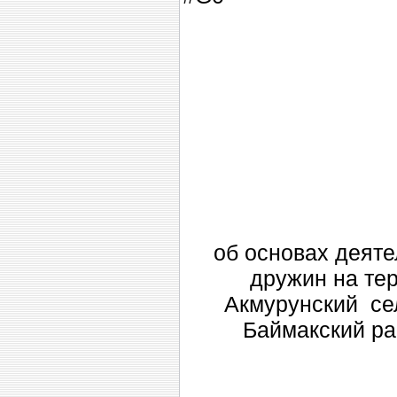
об основах деят
дружин на те
Акмурунский се
Баймакский ра