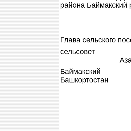
района Баймакский 
Глава сельского по
сельсовет м
Азаматов
Баймакски
Башкор