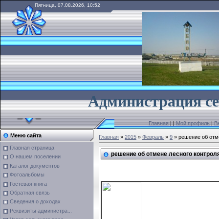
Пятница, 07.08.2026, 10:52
А
дминистрация се
Главная
|
|
Мой профиль
|
В
Меню сайта
Главная
»
2015
»
Февраль
»
9
» решение об отм
Главная страница
решение об отмене лесного контрол
О нашем поселении
Каталог документов
Фотоальбомы
Гостевая книга
Обратная связь
Сведения о доходах
Реквизиты администра...