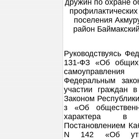
дружин по охране о
профилактических 
поселения Акмур
район Баймакский
Руководствуясь Фед
131-ФЗ «Об общих 
самоуправлени
Федеральным зако
участии граждан в
Законом Республики
з «Об общественн
характера в Р
Постановлением Каб
N 142 «Об утве