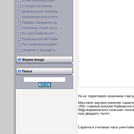
Устав сельского посе...
о нашем поселении
Добровольная пожарна...
Муниципальные услуги
Порядок обращения гр...
Телефоны служб экстр...
История Баймакского ...
Руководители МР Байм...
Постановление правит...
сведения о доходах з...
Форма входа
Поиск
На их территориях решением глав 
Массовое распространение саранчо
«РБ» главный агроном Баймакского 
Абдулкаримовского сельских посел
еще двадцать тысяч.
Саранча в считаные часы уничтожае