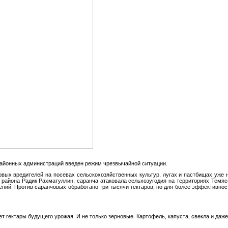
районных администраций введен режим чрезвычайной ситуации.
вых вредителей на посевах сельскохозяйственных культур, лугах и пастбищах уже н
района Радик Рахматуллин, саранча атаковала сельхозугодия на территориях Темясо
ений. Против саранчовых обработано три тысячи гектаров, но для более эффективно
т гектары будущего урожая. И не только зерновые. Картофель, капуста, свекла и даже