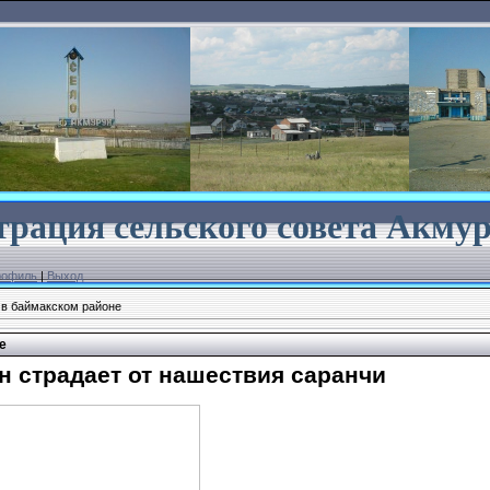
рация сельского совета
Акмур
рофиль
|
Выход
 в баймакском районе
е
н страдает от нашествия саранчи