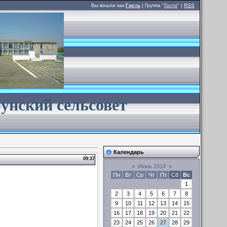
Вы вошли как
Гость
| Группа "
Гости
" |
RSS
унский сельсовет
Календарь
09:37
«
Июнь 2014
»
Пн
Вт
Ср
Чт
Пт
Сб
Вс
1
2
3
4
5
6
7
8
9
10
11
12
13
14
15
16
17
18
19
20
21
22
23
24
25
26
27
28
29