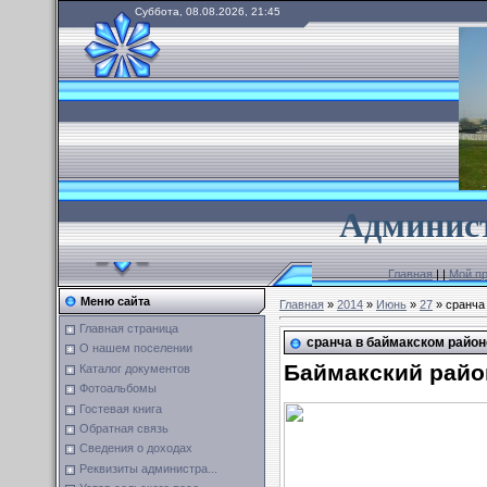
Суббота, 08.08.2026, 21:45
А
дминист
Главная
|
|
Мой п
Меню сайта
Главная
»
2014
»
Июнь
»
27
» сранча
Главная страница
сранча в баймакском район
О нашем поселении
Баймакский райо
Каталог документов
Фотоальбомы
Гостевая книга
Обратная связь
Сведения о доходах
Реквизиты администра...