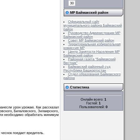
30
МР Баймакский район
Официальный сайт
муниципального района Баймакский
район
Руководство Администрации МР
Баймакский район
Совет MР Баймакский район
Территориальная избирательная
комиссия MР
Центр Занятости Населения МР
Баймакский район
Районная газета "Баймакский
Вестник"
Баймакский районный суд
Республики Башкортостан
Отдел образования Баймакского
района
Статистика
Онлайн всего:
1
Гостей:
1
Пользователей:
0
анесли урон урожаю. Как рассказал
вского, Билаловского, Зилаирского,
сти необходимо обработать минимум
 чеснок поедает вредитель.