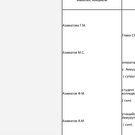
Азаматова Г.М.
Глава С
Азаматов М.С.
операто
с. Акму
( супруг
студент
колледж
Азаматов Ф.М.
( сын)
учащий
Акмуру
Азаматов А.М.
( сын)