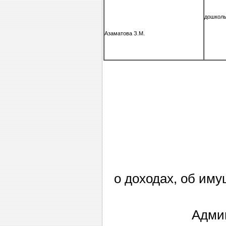
дошколь
Азаматова З.М.
о доходах, об им
Админ