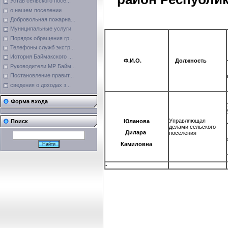
Устав сельского посе...
о нашем поселении
Добровольная пожарна...
Муниципальные услуги
Порядок обращения гр...
Телефоны служб экстр...
История Баймакского ...
Ф.И.О.
Должность
Руководители МР Байм...
Постановление правит...
сведения о доходах з...
Форма входа
Управляющая
Юланова
Поиск
делами сельского
Дилара
поселения
Камиловна
-