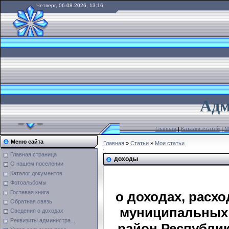
Четверг, 06.08.2026, 13:16
А
дм
Главная
|
Каталог статей
|
М
Меню сайта
Главная
»
Статьи
»
Мои статьи
Главная страница
доходы
О нашем поселении
Каталог документов
Фотоальбомы
Гостевая книга
о доходах, расх
Обратная связь
муниципальных 
Сведения о доходах
Реквизиты администра...
район Республик