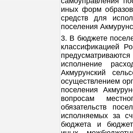
самоуправления по
иных форм образов
средств для испол
поселения Акмурунс
3. В бюджете посел
классификацией Ро
предусматриваютс
исполнение расхо
Акмурунский сель
осуществлением орг
поселения Акмурун
вопросам местн
обязательств посе
исполняемых за сч
бюджета и бюджет
иных межбюджетн