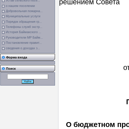
решением Совета
Устав сельского посе...
о нашем поселении
Добровольная пожарна...
Муниципальные услуги
Порядок обращения гр...
Телефоны служб экстр...
История Баймакского ...
Руководители МР Байм...
Постановление правит...
сведения о доходах з...
Форма входа
о
Поиск
О бюджетном про