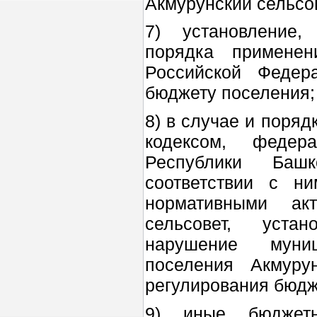
Акмурунский сельсо
7) установление,
порядка применен
Российской Федер
бюджету поселения;
8) в случае и поря
кодексом, федер
Республики Баш
соответствии с н
нормативными ак
сельсовет, устан
нарушение муни
поселения Акмуру
регулирования бюдж
9) иные бюджетн