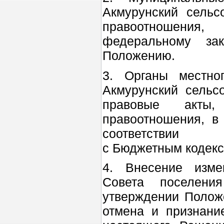
Акмурунский сельс
правоотношения
федеральному зак
Положению.
3. Органы местно
Акмурунский сельс
правовые акты,
правоотношения, в
соответствии
с Бюджетным кодек
4. Внесение изм
Совета поселени
утверждении Положе
отмена и признани