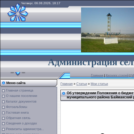
Четверг, 06.08.2026, 18:17
А
дминистрация сел
Главная
|
Каталог статей
|
М
Меню сайта
Главная
»
Статьи
»
Мои статьи
Главная страница
Об утверждении Положения о бюджет
О нашем поселении
муниципального района Баймакский 
Каталог документов
Фотоальбомы
Гостевая книга
Обратная связь
Сведения о доходах
Утв
Реквизиты администра...