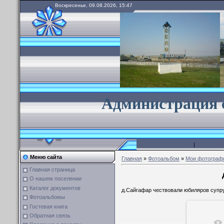
Воскресенье, 09.08.2026, 15:47
А
дминистрация 
Главная
|
Фотоальб
Меню сайта
Главная
»
Фотоальбом
»
Мои фотограф
Главная страница
О нашем поселении
Каталог документов
д.Сайгафар чествовали юбиляров супр
Фотоальбомы
Гостевая книга
Обратная связь
В реа