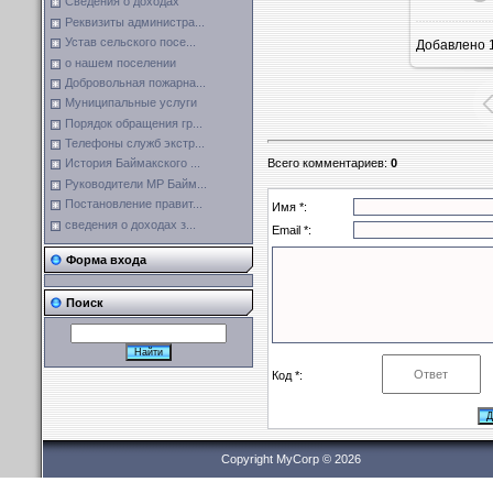
Сведения о доходах
Реквизиты администра...
Устав сельского посе...
Добавлено
1
о нашем поселении
Добровольная пожарна...
Муниципальные услуги
Порядок обращения гр...
Телефоны служб экстр...
Всего комментариев
:
0
История Баймакского ...
Руководители МР Байм...
Постановление правит...
Имя *:
сведения о доходах з...
Email *:
Форма входа
Поиск
Код *:
Copyright MyCorp © 2026