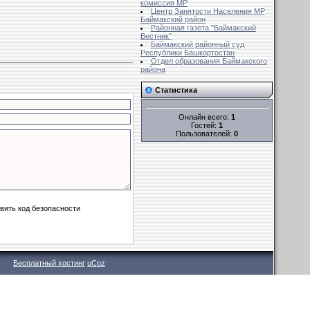
комиссия MР
Центр Занятости Населения МР
Баймакский район
Районная газета "Баймакский
Вестник"
Баймакский районный суд
Республики Башкортостан
Отдел образования Баймакского
района
Статистика
Онлайн всего:
1
Гостей:
1
Пользователей:
0
Бесплатный хостинг
uCoz