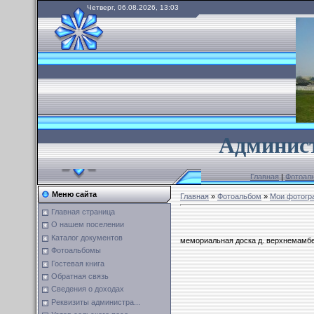
Четверг, 06.08.2026, 13:03
А
дминист
Главная
|
Фотоал
Меню сайта
Главная
»
Фотоальбом
»
Мои фотогр
Главная страница
О нашем поселении
Каталог документов
мемориальная доска д. верхнемамб
Фотоальбомы
Гостевая книга
Обратная связь
Сведения о доходах
Реквизиты администра...