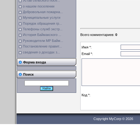
Устав сельского посе...
о нашем поселении
Добровольная пожарна...
Муниципальные услуги
Порядок обращения гр...
Телефоны служб экстр...
Всего комментариев
:
0
История Баймакского ...
Руководители МР Байм...
Постановление правит...
Имя *:
сведения о доходах з...
Email *:
Форма входа
Поиск
Код *:
Copyright MyCorp © 2026