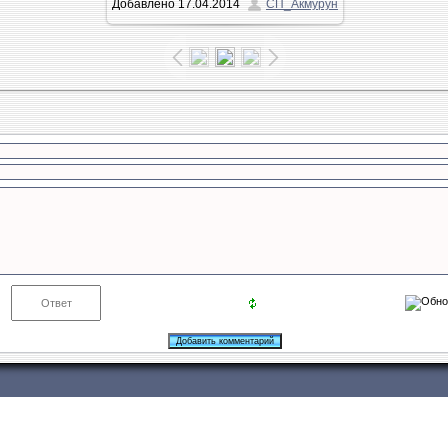
Добавлено
17.04.2014
СП_Акмурун
290.4Kb