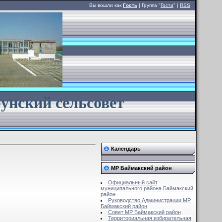
Вы вошли как
Гость
| Группа "
Гости
" |
RSS
унский сельсовет
Календарь
МР Баймакский район
Официальный сайт
муниципального района Баймакский
район
Руководство Администрации МР
Баймакский район
Совет MР Баймакский район
Территориальная избирательная